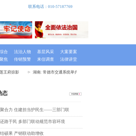
联系电话：010-57187769
综合
法治人物
基层风采
大案要案
聚焦
传销预警
来信调查
法律讲堂
莲王府掠影
湖南: 常德市交通系统举办出租车驾驶员创文专题培训班
动态
聚合力 住建担当护民生——三部门联
还路于民 多部门联动规范市容环境
结硕果 产销联动助增收