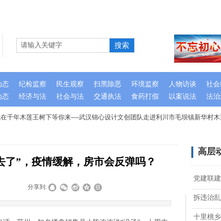
搜索
动态
纪检监察
民生观察
扫黑除恶
环境监察
人物访谈
社会
动态
经济与法
社会与法
交通执法
食药打假
以案说法
法治
千年木莲王树下等你来----武汉锦心设计文创团队走进利川市毛坝镇新华村木
高层
去了”，疫情缓解，房市会反弹吗？
党建联建
|
|
分享到:
拆违治乱
十里桃乡