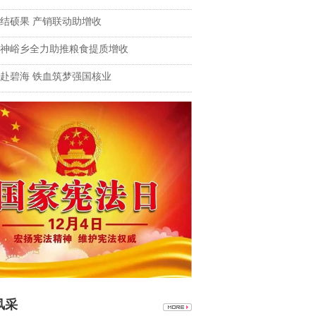
结硕果 产销联动助增收
神峪乡全力助推粮食提质增收
赴碧海 铁血筑梦强国核业
风采