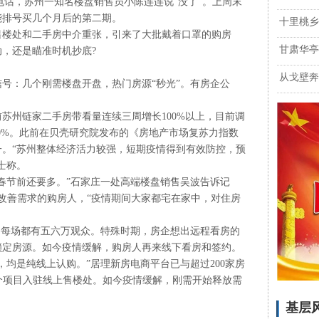
的电话，苏州一知名楼盘销售员小陈连连说“没了”。上周末
能排号买几个月后的第二期。
十里桃乡
售楼处和二手房中介重张，引来了大批戴着口罩的购房
甘肃华亭
，还是瞄准时机抄底?
从戈壁奔
号：几个刚需楼盘开盘，热门房源“秒光”。有房企公
苏州链家二手房带看量连续三周增长100%以上，目前调
10%。此前在贝壳研究院发布的《房地产市场复苏力指数
。“苏州整体经济活力较强，短期疫情得到有效防控，预
士称。
春节前还要多。”石家庄一处高端楼盘销售吴波告诉记
改善需求的购房人，“疫情期间大家都宅在家中，对住房
，每场都有五六万观众。特殊时期，房企想出远程看房的
锁定房源。如今疫情缓解，购房人再来线下看房和签约。
套，均是纯线上认购。”居理新房电商平台已与超过200家房
多个项目入驻线上售楼处。如今疫情缓解，刚需开始释放需
基层