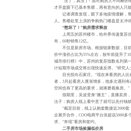
“没了，真没了!”面对购房人不间断
才开盘眼下已基本售罄，再有意向的人只
记者调查发现，眼下多地疫情缓解，
人。售楼处里上演的争购热门楼盘是太冲动
“憋坏了！”购房需求释放
上周五的苏州楼市，给外界传递复苏信
布，60秒销售12亿。
不仅是新房市场。根据链家数据，目前
价中涨价占比为35%左右，较年前提升了
城市排行榜》中，苏州的复苏指数名列第一
计短期市场成交将出现快速反弹。”研究人
目光投向石家庄。“现在来看房的人比
者，3月起看房人逐渐增多，他多次遇到有
空间也有了更高的要求，就琢磨着换房。”
假期里，吴波变身“播主”，直播卖房
法子：购房人线上看中意了就可以先付钱
“截至目前，线上认购套数接近2000
企展开合作，COO电商平台张超说5000
求、“奔现”看房和签约。
二手房市场捡漏低价房