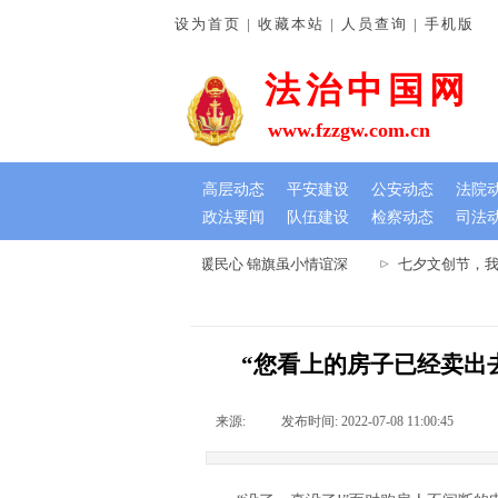
设为首页 | 收藏本站 | 人员查询 | 手机版
法治中国网
www.fzzgw.com.cn
高层动态
平安建设
公安动态
法院
政法要闻
队伍建设
检察动态
司法
河南通许法院：排忧解难暖民心 锦旗虽小情谊深
七夕文创节，我在
“您看上的房子已经卖出
来源:
|
发布时间:
2022-07-08 11:00:45
|