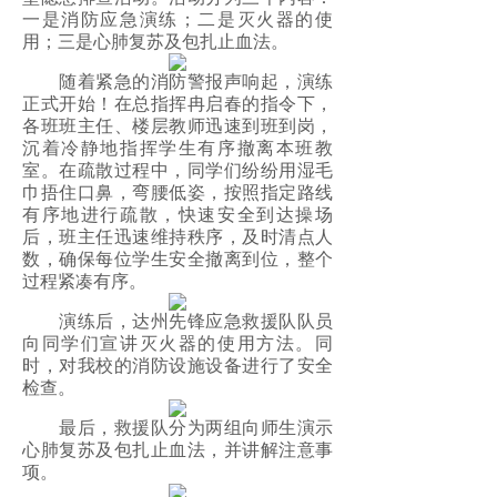
一是消防应急演练；二是灭火器的使
用；三是心肺复苏及包扎止血法。
随着紧急的消防警报声响起，演练
正式开始！在总指挥冉启春的指令下，
各班班主任、楼层教师迅速到班到岗，
沉着冷静地指挥学生有序撤离本班教
室。在疏散过程中，同学们纷纷用湿毛
巾捂住口鼻，弯腰低姿，按照指定路线
有序地进行疏散，快速安全到达操场
后，班主任迅速维持秩序，及时清点人
数，确保每位学生安全撤离到位，整个
过程紧凑有序。
演练后，达州先锋应急救援队队员
向同学们宣讲灭火器的使用方法。同
时，对我校的消防设施设备进行了安全
检查。
最后，救援队分为两组向师生演示
心肺复苏及包扎止血法，并讲解注意事
项。