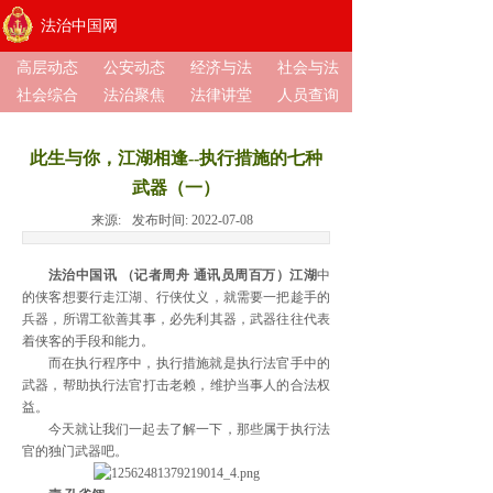
法治中国网
高层动态
公安动态
经济与法
社会与法
社会综合
法治聚焦
法律讲堂
人员查询
此生与你，江湖相逢--执行措施的七种
武器（一）
来源:
发布时间:
2022-07-08
法治中国讯 （记者周舟 通讯员周百万）江湖
中
的侠客想要行走江湖、行侠仗义，就需要一把趁手的
兵器，所谓工欲善其事，必先利其器，武器往往代表
着侠客的手段和能力。
而在执行程序中，执行措施就是执行法官手中的
武器，帮助执行法官打击老赖，维护当事人的合法权
益。
今天就让我们一起去了解一下，那些属于执行法
官的独门武器吧。