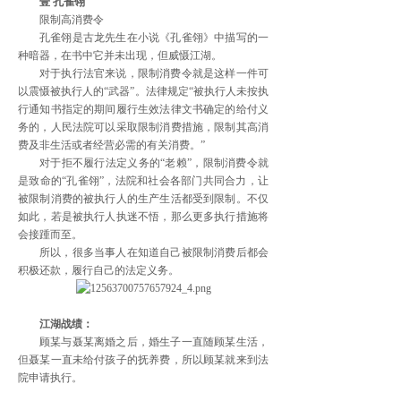
壹 孔雀翎
限制高消费令
孔雀翎是古龙先生在小说《孔雀翎》中描写的一
种暗器，在书中它并未出现，但威慑江湖。
对于执行法官来说，限制消费令就是这样一件可
以震慑被执行人的“武器”。法律规定“被执行人未按执
行通知书指定的期间履行生效法律文书确定的给付义
务的，人民法院可以采取限制消费措施，限制其高消
费及非生活或者经营必需的有关消费。”
对于拒不履行法定义务的“老赖”，限制消费令就
是致命的“孔雀翎”，法院和社会各部门共同合力，让
被限制消费的被执行人的生产生活都受到限制。不仅
如此，若是被执行人执迷不悟，那么更多执行措施将
会接踵而至。
所以，很多当事人在知道自己被限制消费后都会
积极还款，履行自己的法定义务。
江湖战绩：
顾某与聂某离婚之后，婚生子一直随顾某生活，
但聂某一直未给付孩子的抚养费，所以顾某就来到法
院申请执行。
在执行过程中，梅河口市法院执行法官发现聂某