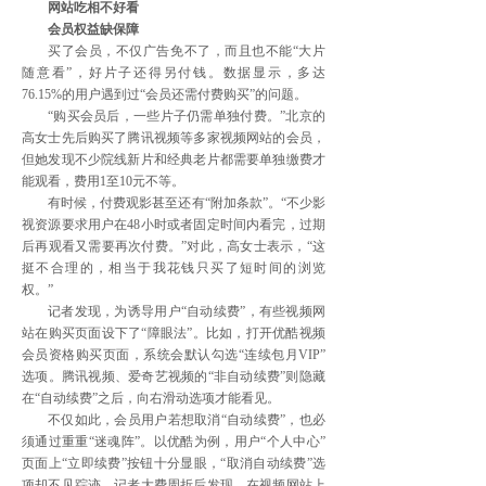
网站吃相不好看
会员权益缺保障
买了会员，不仅广告免不了，而且也不能“大片
随意看”，好片子还得另付钱。数据显示，多达
76.15%的用户遇到过“会员还需付费购买”的问题。
“购买会员后，一些片子仍需单独付费。”北京的
高女士先后购买了腾讯视频等多家视频网站的会员，
但她发现不少院线新片和经典老片都需要单独缴费才
能观看，费用1至10元不等。
有时候，付费观影甚至还有“附加条款”。“不少影
视资源要求用户在48小时或者固定时间内看完，过期
后再观看又需要再次付费。”对此，高女士表示，“这
挺不合理的，相当于我花钱只买了短时间的浏览
权。”
记者发现，为诱导用户“自动续费”，有些视频网
站在购买页面设下了“障眼法”。比如，打开优酷视频
会员资格购买页面，系统会默认勾选“连续包月VIP”
选项。腾讯视频、爱奇艺视频的“非自动续费”则隐藏
在“自动续费”之后，向右滑动选项才能看见。
不仅如此，会员用户若想取消“自动续费”，也必
须通过重重“迷魂阵”。以优酷为例，用户“个人中心”
页面上“立即续费”按钮十分显眼，“取消自动续费”选
项却不见踪迹。记者大费周折后发现，在视频网站上