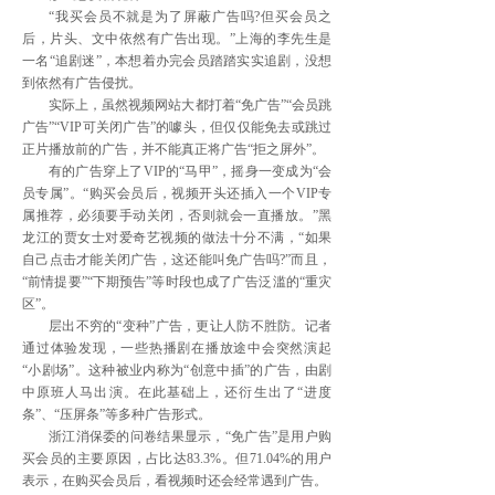
“我买会员不就是为了屏蔽广告吗?但买会员之
后，片头、文中依然有广告出现。”上海的李先生是
一名“追剧迷”，本想着办完会员踏踏实实追剧，没想
到依然有广告侵扰。
实际上，虽然视频网站大都打着“免广告”“会员跳
广告”“VIP可关闭广告”的噱头，但仅仅能免去或跳过
正片播放前的广告，并不能真正将广告“拒之屏外”。
有的广告穿上了VIP的“马甲”，摇身一变成为“会
员专属”。“购买会员后，视频开头还插入一个VIP专
属推荐，必须要手动关闭，否则就会一直播放。”黑
龙江的贾女士对爱奇艺视频的做法十分不满，“如果
自己点击才能关闭广告，这还能叫免广告吗?”而且，
“前情提要”“下期预告”等时段也成了广告泛滥的“重灾
区”。
层出不穷的“变种”广告，更让人防不胜防。记者
通过体验发现，一些热播剧在播放途中会突然演起
“小剧场”。这种被业内称为“创意中插”的广告，由剧
中原班人马出演。在此基础上，还衍生出了“进度
条”、“压屏条”等多种广告形式。
浙江消保委的问卷结果显示，“免广告”是用户购
买会员的主要原因，占比达83.3%。但71.04%的用户
表示，在购买会员后，看视频时还会经常遇到广告。