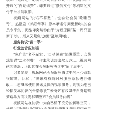
开通的“自动续费”，却要通过“微信支付”等相应的支
付平台才能取消。
视频网站“说话不算数”，也会让会员“吃哑巴
亏”。热播剧《鹤唳华亭》原本承诺每周更新6集的会
员专享集，优酷却突然称由于“介质原因”某一周只更
新了3集，后来又紧急“加更”至每周8集。
服务协议“留一手”
行业监管应加强
“免广告”名不副实，“自动续费”陷阱重重，会员
观影遇“二次付费”，作出承诺却出尔反尔……视频网
站套路深，正因其在会员服务协议中“留了后手”。
记者发现，视频网站会员服务协议中的不少条款
很霸道。比如，“腾讯有权随时对服务条款进行修
改……您继续使用腾讯提供的视频服务，则视为您已
经接受本协议的全部修改”“爱奇艺有权基于自身运营
策略单方面决定和调整VIP会员服务内容” ……
视频网站在协议中为自己留下充分的解释空间，
就可以“为所欲为”吗?北京伟博律师事务所律师李伟民
分析称，视频会员服务协议多属于格式合同。根据
《合同法》规定，如果在格式合同中存在明显加重对
方责任、减轻和免除自己责任的条款，那么该条款应
视为无效，不具有法律效力。