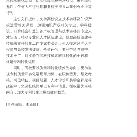
果转移转化活动，切实保障高校合法权益。未经单位
允许，任何人不得利用职务科技成果从事创办企业等
行为。
这份文件提出，支持高校设立技术转移及知识产
权运营相关课程，加强知识产权相关专业、学科建
设，引育结合打造知识产权管理与技术转移的专业人
才队伍，推动专业化人才队伍建设。鼓励高校组建科
技成果转移转化工作专家委员会，引入技术经理人全
程参与高校发明披露、价值评估、专利申请与维护、
技术推广、对接谈判等科技成果转移转化的全过程，
促进专利转化运用。
同时，高校要以质量和转化绩效为导向，更加重
视专利质量和转化运用等指标，在职称晋升、绩效考
核、岗位聘任、项目结题、人才评价和奖学金评定等
政策中，坚决杜绝简单以专利申请量、授权量为考核
内容，加大专利转化运用绩效的权重。
[责任编辑：李新胜]
上一篇：
各地持续整治形式主义......
下一篇：
外交部：中国基里巴斯......