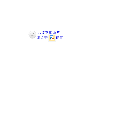
此次活动不仅营造了良好的节日氛
围，还增强了孩子们的动手能力和审美
意识，同时加深了孩子们对传统文化的
热爱与尊重。下一步，森林社区将持续
开展内容丰富的儿童主题活动，丰富社
区儿童的课余文化生活，为辖区儿童营
造一个温馨快乐、健康向上的成长环
境。(图/文：余文娟)