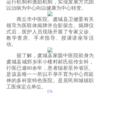
运行机制和激励机制，实现发展方式由
以治病为中心向以健康为中心转变。
商丘市中医院、虞城县卫健委有关
领导为医联体揭牌并合影留念。揭牌仪
式后，医护人员现场开展了专家义诊、
教学查房、手术指导、授课讲座等活
动。
据了解，虞城县家圆中医院前身为
虞城县城郊乡宋小楼村郝氏祖传女科，
行医已逾80余年，患者辐射至外省区。
是该县唯一一所以不孕不育为中心而延
伸的多科室特色医院。是居民和城镇职
工医保定点单位。
该院执业地点位于仓颉大道南段路
东，占地面积6000平方米、建筑面积
6500平方米，医院共开放病床100张。设
备先进，就医环境良好。医院门诊开设
不孕不育科、妇科、内科、外科、中医
科、中西医结合科，中医特色门诊等临
床科室。该院拥有东软公司16排 CT、