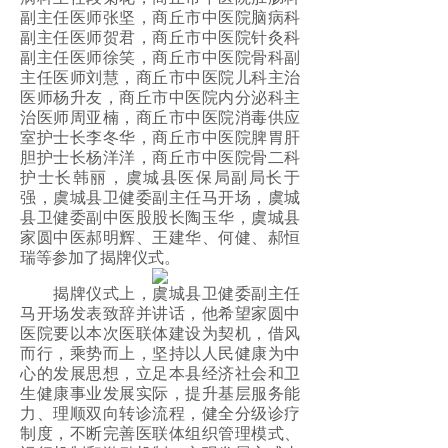
副主任医师张坚，商丘市中医院脑病科
副主任医师贺君，商丘市中医院针灸科
副主任医师徐笑，商丘市中医院骨科副
主任医师刘慧，商丘市中医院儿科主治
医师杨升友，商丘市中医院内分泌科主
治医师周亚楠，商丘市中医院消毒供应
室护士长李冬华，商丘市中医院脾胃肝
胆护士长杨洋洋，商丘市中医院骨二科
护士长韩丽，虞城县医保局副局长于
强，虞城县卫健委副主任马开场，虞城
县卫健委副中医股股长陶玉华，虞城县
家圆中医郝明辉、王建华、何健、郝恒
瑞等参加了揭牌仪式。
揭牌仪式上，虞城县卫健委副主任
马开场发表致辞并讲话，他希望家圆中
医院要以本次医联体建设为契机，借风
而行，乘势而上，坚持以人民健康为中
心的发展思想，立足本县经济社会和卫
生健康事业发展实际，提升基层服务能
力、理顺双向转诊流程，健全分级诊疗
制度，不断完善医联体组织管理模式、