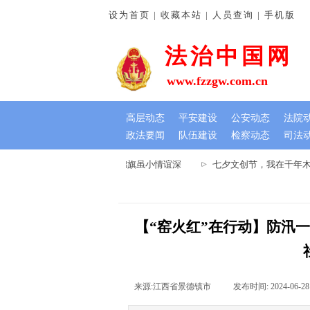
设为首页 | 收藏本站 | 人员查询 | 手机版
法治中国网
www.fzzgw.com.cn
高层动态
平安建设
公安动态
法院
政法要闻
队伍建设
检察动态
司法
南通许法院：排忧解难暖民心 锦旗虽小情谊深
七夕文创节，我在千年木莲
【“窑火红”在行动】防汛
来源:
江西省景德镇市
|
发布时间:
2024-06-28