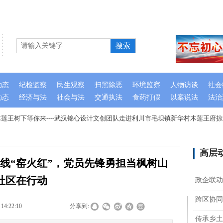
搜索
动态
纪检监察
民生观察
扫黑除恶
环境监察
人物访谈
社会
动态
经济与法
社会与法
交通执法
食药打假
以案说法
法治
王树下等你来----武汉锦心设计文创团队走进利川市毛坝镇新华村木莲王府掠
高层
一线“窑火红”，党员先锋勇担当枫树山
社区在行动
政企联动
跨区协同
 14:22:10
|
|
|
分享到:
传承乡土