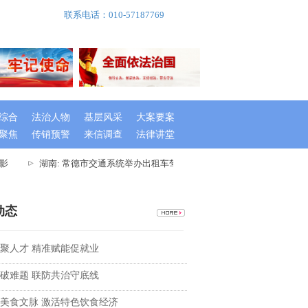
联系电话：010-57187769
综合
法治人物
基层风采
大案要案
聚焦
传销预警
来信调查
法律讲堂
影
湖南: 常德市交通系统举办出租车驾驶员创文专题培训班
湖南
动态
聚人才 精准赋能促就业
破难题 联防共治守底线
美食文脉 激活特色饮食经济