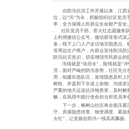
自防汛抗洪工作开展以来，江西省
位，以“汛”为令，积极组织社区党
率，全力保障人民群众生命财产安全
社区党员干部、窑火红志愿服务队
上利用微信公众号、微信群等形式深入
条；线下上门入户走访地灾隐患点、
等周边住户商户，向群众宣传防汛防
防汛抗灾意识，切实增强市民群众的
汛情就是“动员令”，险情就是“冲
涝，面对严峻的防汛形势，社区充分
用，组建应急队伍，发现隐患及时上
树枝、井盖和下水道上杂物、沟道淤
严重的地方运送抗洪物质资，及时解
畅，在风雨中践行使命担当和党员本
下一步，枫树山社区将全面压紧压
守、房屋隐患排查、物资调度、紧急
火红”，让党旗在防汛一线高高飘扬。