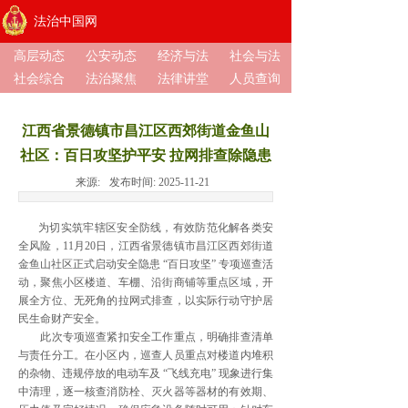
法治中国网
高层动态
公安动态
经济与法
社会与法
社会综合
法治聚焦
法律讲堂
人员查询
江西省景德镇市昌江区西郊街道金鱼山
社区：百日攻坚护平安 拉网排查除隐患
来源:
发布时间:
2025-11-21
为切实筑牢辖区安全防线，有效防范化解各类安
全风险，11月20日，江西省景德镇市昌江区西郊街道
金鱼山社区正式启动安全隐患 “百日攻坚” 专项巡查活
动，聚焦小区楼道、车棚、沿街商铺等重点区域，开
展全方位、无死角的拉网式排查，以实际行动守护居
民生命财产安全。
此次专项巡查紧扣安全工作重点，明确排查清单
与责任分工。在小区内，巡查人员重点对楼道内堆积
的杂物、违规停放的电动车及 “飞线充电” 现象进行集
中清理，逐一核查消防栓、灭火器等器材的有效期、