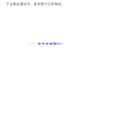
下达整改通知书，要求商户立即整改。
下一步，金鱼山社区将以 “百日攻坚” 为契机，常
态化开展安全巡查与宣传教育活动，持续拧紧安全
“螺丝”，全力营造安全、和谐、稳定的辖区环境。
（齐泽平）
上一篇：
华风社区开展“破除丧......