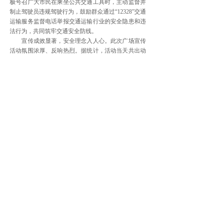
极号召广大市民在乘坐公共交通工具时，主动监督并
制止驾驶员违规驾驶行为，鼓励群众通过“12328”交通
运输服务监督电话举报交通运输行业的安全隐患和违
法行为，共同筑牢交通安全防线。
宣传成效显著，安全理念入人心。此次广场宣传
活动氛围浓厚、反响热烈。据统计，活动当天共出动
宣传人员6余人，摆放宣传展板1块，悬挂横幅2条，
发放各类宣传资料300余份，接受群众现场咨询80余
人次。通过此次活动，进一步拉近了交通运输安全与
群众的距离，有效提升了广大群众的交通安全意识和
应急防范能力。
下一步，库尔勒市交通运输局将以此次“安全生
产月”活动为契机，持续深入开展安全宣传“进企业、
进游船码头、进机场、进车站”活动，并同步加大行
业隐患排查整治和执法监管力度，做到防微杜渐、警
钟长鸣，全力保障全市交通运输行业安全生产形势持
续稳定向好。
上一篇：
“赏御林古桑美景，品......
下一篇：
西乡县人民法院：深学......