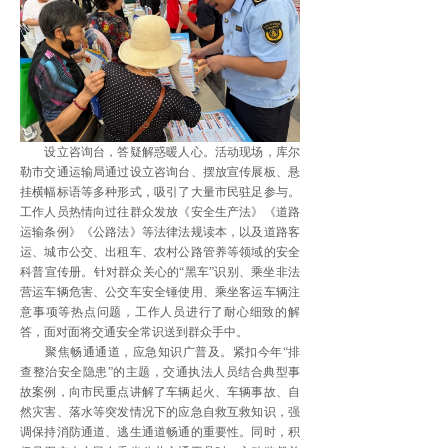
设立咨询台，答疑解惑暖人心。活动现场，库尔
勒市交通运输局通过设立咨询台、摆放宣传展板、悬
挂横幅标语等多种形式，吸引了大量市民驻足参与。
工作人员热情向过往群众发放《安全生产法》《道路
运输条例》《公路法》等法律法规读本，以及道路客
运、城市公交、出租车、农村公路管养等领域的安全
科普宣传册。针对群众关心的“黑车”识别、乘坐非法
营运车辆危害、公交车安全锤使用、乘坐客运车辆注
意事项等热点问题，工作人员进行了耐心细致的解
答，面对面将交通安全常识送到群众手中。
聚焦畅通通道，应急知识广普及。紧扣今年“排
查整治安全隐患”的主题，交通执法人员结合典型事
故案例，向市民重点讲解了车辆起火、车辆事故、自
然灾害、落水等突发情况下的应急自救互救知识，强
调保持消防通道、逃生通道畅通的重要性。同时，积