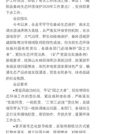
护工作情况，听取了有关工作情况汇报，审议了《略
阳县秦岭生态环境保护2026年工作要点》，安排部署
下步工作。
会议指出
今年以来，全县牢牢守住秦岭生态保护、南水北
调水源涵养两大底线，从严落实环保管控机制，在水
源地管护、大气治理、野生动植物保护、秦岭违规穿
越探险整治等领域取得阶段性成效。但当前生态环保
短板问题依然突出，各级各部门必须胸怀“国之大
者”，紧扣生态环境法典、《矿产资源法实施条例》
新规要求，统筹山水林田湖草沙系统治理，抓紧抓牢
各级反馈问题整改，依托本地资源发展绿色产业，畅
通生态产品价值实现通道，营造全民参与、绿色低碳
的社会氛围。
会议要求
▸要提高政治站位、牢记“国之大者”，切实增强生
态环保工作的责任感、紧迫感和使命感，严格落实
“党政同责、一岗双责、‘三管三必须’”责任制，县级
领导带头下沉一线协调难点问题，各部门、各镇街立
足行业和属地职责，密切协作、齐抓共管，凝聚环保
工作合力。
▸要开展常态化督导检查，采取明察暗访方式紧
盯整改落实，建立问题台账、限期整改、对账销号，