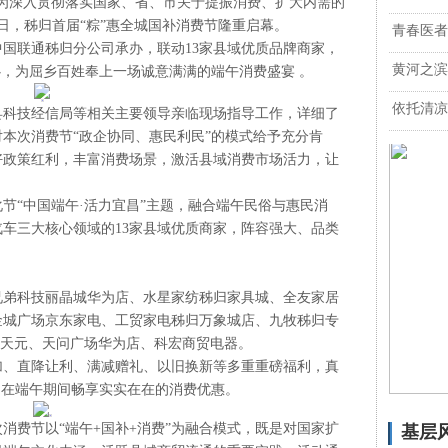
为深入贯彻落实国家、省、市关于提振消费、扩大内需的
日，秭归首届“粽”惠全城国补消费节隆重启幕。
青春医者
联通秭归分公司承办，联动13家县域优质品牌商家，
黄河之滨
心，为屈乡百姓奉上一场诚意满满的端午消费盛宴 。
依托清凉
科技经信局等相关主要领导亲临现场指导工作，详细了
本次消费节“政企协同、惠民利民”的模式给予充分肯
好政策红利，丰富消费场景，激活县域消费市场活力，让
。
节“中国端午·活力宜昌”主题，融合端午民俗与惠民消
车三大核心领域的13家县域优质商家，阵容强大、品类
弟科技丽晶城华为店、水星家纺秭归家具城、全友家居
金城广场京东家电、工贸家电秭归万象城店、九牧秭归专
宜昌天元、天问广场华为店、科宏商贸电器。
、直降让利、满减赠礼、以旧换新等多重重磅福利，真
民在端午期间畅享实实在在的消费优惠。
费节以“端午+国补+消费”为融合模式，既是对国家扩
基层