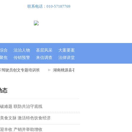
联系电话：010-57187769
综合
法治人物
基层风采
大案要案
聚焦
传销预警
来信调查
法律讲堂
车驾驶员创文专题培训班
湖南桃源县召开文明城市指数测评迎检工作大会
动态
破难题 联防共治守底线
美食文脉 激活特色饮食经济
迎丰收 产销并举助增收