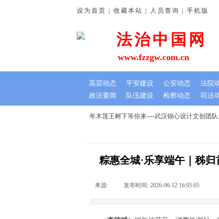
设为首页 | 收藏本站 | 人员查询 | 手机版
法治中国网
www.fzzgw.com.cn
高层动态
平安建设
公安动态
法院
政法要闻
队伍建设
检察动态
司法
谊深
七夕文创节，我在千年木莲王树下等你来----武汉锦心设计文创团
粽惠全城·乐享端午｜秭归
来源:
|
发布时间:
2026-06-12 16:05:05
|