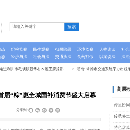
搜索
动态
纪检监察
民生观察
扫黑除恶
环境监察
人物访谈
社会
动态
经济与法
社会与法
交通执法
食药打假
以案说法
法治
队走进利川市毛坝镇新华村木莲王府掠影
湖南: 常德市交通系统举办出租
高层
首届“粽”惠全城国补消费节盛大启幕
跨区协同
|
|
分享到:
传承乡土
特色甜瓜