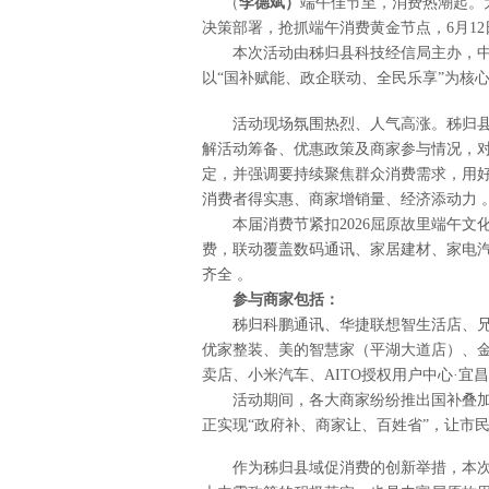
（
李德斌）
端午佳节至，消费热潮起。
决策部署，抢抓端午消费黄金节点，6月12
本次活动由秭归县科技经信局主办，中国
以“国补赋能、政企联动、全民乐享”为核
活动现场氛围热烈、人气高涨。秭归县
解活动筹备、优惠政策及商家参与情况，对
定，并强调要持续聚焦群众消费需求，用
消费者得实惠、商家增销量、经济添动力 
本届消费节紧扣2026屈原故里端午文化
费，联动覆盖数码通讯、家居建材、家电汽
齐全 。
参与商家包括：
秭归科鹏通讯、华捷联想智生活店、兄
优家整装、美的智慧家（平湖大道店）、
卖店、小米汽车、AITO授权用户中心·
活动期间，各大商家纷纷推出国补叠加
正实现“政府补、商家让、百姓省”，让市
作为秭归县域促消费的创新举措，本次消