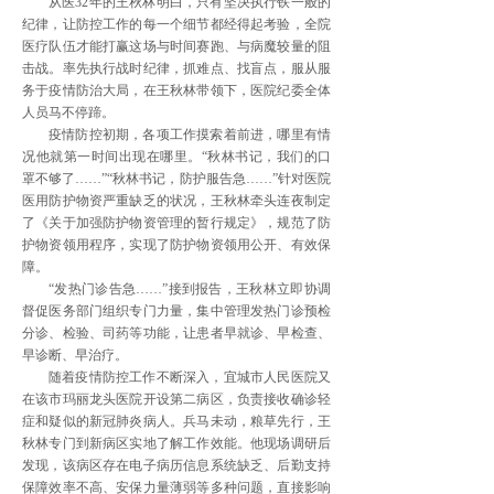
从医32年的王秋林明白，只有坚决执行铁一般的
纪律，让防控工作的每一个细节都经得起考验，全院
医疗队伍才能打赢这场与时间赛跑、与病魔较量的阻
击战。率先执行战时纪律，抓难点、找盲点，服从服
务于疫情防治大局，在王秋林带领下，医院纪委全体
人员马不停蹄。
疫情防控初期，各项工作摸索着前进，哪里有情
况他就第一时间出现在哪里。“秋林书记，我们的口
罩不够了……”“秋林书记，防护服告急……”针对医院
医用防护物资严重缺乏的状况，王秋林牵头连夜制定
了《关于加强防护物资管理的暂行规定》，规范了防
护物资领用程序，实现了防护物资领用公开、有效保
障。
“发热门诊告急……”接到报告，王秋林立即协调
督促医务部门组织专门力量，集中管理发热门诊预检
分诊、检验、司药等功能，让患者早就诊、早检查、
早诊断、早治疗。
随着疫情防控工作不断深入，宜城市人民医院又
在该市玛丽龙头医院开设第二病区，负责接收确诊轻
症和疑似的新冠肺炎病人。兵马未动，粮草先行，王
秋林专门到新病区实地了解工作效能。他现场调研后
发现，该病区存在电子病历信息系统缺乏、后勤支持
保障效率不高、安保力量薄弱等多种问题，直接影响