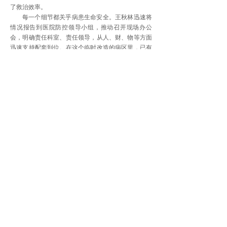
了救治效率。
每一个细节都关乎病患生命安全。王秋林迅速将
情况报告到医院防控领导小组，推动召开现场办公
会，明确责任科室、责任领导，从人、财、物等方面
迅速支持配套到位。在这个临时改造的病区里，已有
105名医护人员投入防疫抗疫战斗，252名患者得到有
效治疗。
疫情发生以来，宜城市人民医院陆续收到社会爱
心人士捐赠的款物。“每一分钱、每一个口罩都要用
到‘刀刃’上，绝不能辜负捐赠人的良苦用心。”王秋林
带领医院纪委及时制定了《捐赠资金和物资管理办
法》，确保每一件防疫物资都用到实处。
日夜操劳，令王秋林眼里布满血丝，但他心里时
刻挂念着一线医护人员，只要一有空闲就楼上楼下到
各个科室了解情况，及时协调解决各种
[责任编辑：李新胜]
上一篇：
杭州：家门口的监委让......
下一篇：
湖南长沙市委常委、长......
法治中国网