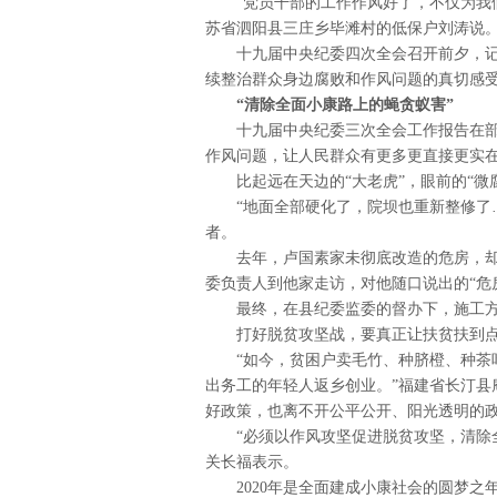
“党员干部的工作作风好了，不仅为我
苏省泗阳县三庄乡毕滩村的低保户刘涛说
十九届中央纪委四次全会召开前夕，
续整治群众身边腐败和作风问题的真切感
“清除全面小康路上的蝇贪蚁害”
十九届中央纪委三次全会工作报告在部
作风问题，让人民群众有更多更直接更实
比起远在天边的“大老虎”，眼前的“微
“地面全部硬化了，院坝也重新整修了
者。
去年，卢国素家未彻底改造的危房，却
委负责人到他家走访，对他随口说出的“危
最终，在县纪委监委的督办下，施工
打好脱贫攻坚战，要真正让扶贫扶到
“如今，贫困户卖毛竹、种脐橙、种茶
出务工的年轻人返乡创业。”福建省长汀县
好政策，也离不开公平公开、阳光透明的
“必须以作风攻坚促进脱贫攻坚，清除
关长福表示。
2020年是全面建成小康社会的圆梦