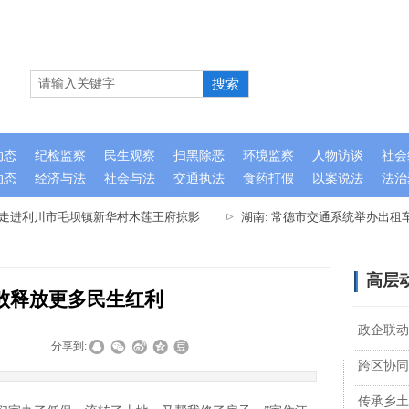
搜索
动态
纪检监察
民生观察
扫黑除恶
环境监察
人物访谈
社会
动态
经济与法
社会与法
交通执法
食药打假
以案说法
法治
队走进利川市毛坝镇新华村木莲王府掠影
湖南: 常德市交通系统举办出租
高层
败释放更多民生红利
政企联动
|
|
分享到:
跨区协同
传承乡土