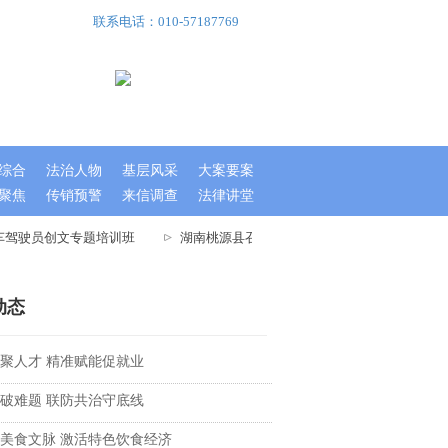
联系电话：010-57187769
综合
法治人物
基层风采
大案要案
聚焦
传销预警
来信调查
法律讲堂
车驾驶员创文专题培训班
湖南桃源县召开文明城市指数测评迎检工作大会
动态
聚人才 精准赋能促就业
破难题 联防共治守底线
美食文脉 激活特色饮食经济