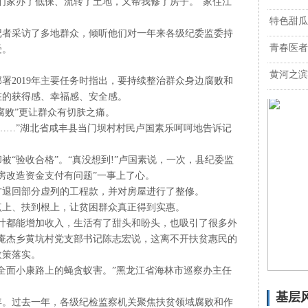
们家办了低保、流转了土地，又帮我修了房子。”家住江
。
特色甜瓜
记者采访了多地群众，倾听他们对一年来各级纪委监委持
青春医者
受。
黄河之滨
署2019年主要任务时指出，要持续整治群众身边腐败和
在的获得感、幸福感、安全感。
腐败”更让群众有切肤之痛。
……”湖北省咸丰县当门坝村村民卢国素乐呵呵地告诉记
被“验收合格”。“真没想到!”卢国素说，一次，县纪委监
房改造资金支付有问题”一事上了心。
方退回部分虚列的工程款，并对房屋进行了整修。
点上、扶到根上，让贫困群众真正得到实惠。
叶都能增加收入，生活有了甜头和盼头，也吸引了很多外
庵杰乡黄坑村党支部书记陈志宏说，这离不开扶贫惠民的
政策落实。
全面小康路上的蝇贪蚁害。”黑龙江省海林市巡察办主任
基层
之年。过去一年，各级纪检监察机关聚焦扶贫领域腐败和作