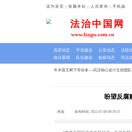
设为首页 | 收藏本站 | 人员查询 | 手机版
法治中国网
www.fzzgw.com.cn
高层动态
平安建设
公安动态
法院
政法要闻
队伍建设
检察动态
司法
谊深
七夕文创节，我在千年木莲王树下等你来----武汉锦心设计文创团
盼望反腐
来源:
|
发布时间:
2022-07-08 09:59:35
|