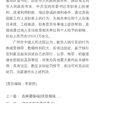
雁塔区委书记、西安市人民政府副市长、陕西省宝鸡
市人民政府市长、中共宝鸡市委书记等职务上的便
利，或者利用职权、地位形成的便利条件，通过其他
国家工作人员职务上的行为，为相关单位和个人在项
目承揽、工程推进、职务晋升等事项上提供帮助，直
接或通过他人非法收受相关单位和个人给予的财物，
折合人民币共计6313万余元。
广州市中级人民法院认为，被告人钱引安的行为
构成受贿罪，数额特别巨大，应依法惩处。鉴于钱引
安到案后如实供述自己的罪行，认罪、悔罪，积极退
缴全部赃款及其孳息，对查办其他重大案件起关键作
用，具有法定、酌定从轻处罚情节，依法可对其从轻
处罚。法庭遂作出上述判决。
[责任编辑：李新胜]
上一篇：
吉林通报4起扶贫领域......
下一篇：
湖南衡阳市委常委 纪......