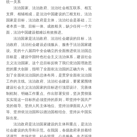
统一关系
法治国家、法治政府、法治社会相互联系、相互
支撑、相辅相成，是法治中国建设的三根支柱。法治
国家是目标，法治政府是主体，法治社会是基础，三
者本质一致、目标一体、成效相关，缺少任何一个方
面，法治中国建设都难以有效推进。
法治国家是法治政府、法治社会建设的目标，法
治政府、法治社会建设必须服从、服务于法治国家建
设。党的十八届四中全会确立的全面推进依法治国总
目标是，建设中国特色社会主义法治体系，建设社会
主义法治国家。这个总目标反映了我们党治国理政思
想的重大创新，指明了全面依法治国的正确方向，规
划了全面依法治国的总体布局，是贯穿全面依法治国
工作的主线。法治政府、法治社会建设，要紧紧围绕
建设社会主义法治国家的目标进行顶层设计、完善体
制机制、明确工作重点、作出部署安排，坚决贯彻落
实实现这一目标所必须坚持的原则，即坚持中国共产
党的领导、坚持人民主体地位、坚持法律面前人人平
等、坚持依法治国和以德治国相结合、坚持从中国实
际出发。
法治政府是法治国家建设的主体和重点，是法治
社会建设的先导和示范。在我国，各级政府承担着经
济调节、市场监管、社会管理、公共服务、生态环境