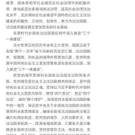
规章、团体章程等社会规范在社会治理中的积极作
用，推动多层次多领域依法治理，提高社会治理法治
化水平，充分调动全社会推进中国特色社会主义法治
建设的积极性、主动性、创造性，努力为法治国家、
法治政府建设奠定更加坚实的社会基础。
在新时代全面依法治国新征程中深入推进“三个
一体建设”
当今世界正经历百年未有之大变局，我国正处于
实现“两个一百年”奋斗目标的历史交汇期，法治固根
本、稳预期、利长远的保障作用更加凸显，坚持和发
展中国特色社会主义更加需要推进全面依法治国，深
入推进“三个一体建设”。
把党的领导贯彻到全面依法治国全过程和各方
面。党的领导是社会主义法治最根本的保证，是中国
特色社会主义法治之魂。坚持以习近平新时代中国特
色社会主义思想为指导，增强“四个意识”、坚定“四个
自信”、做到“两个维护”，加强党对全面依法治国的集
中统一领导，保证党中央关于全面依法治国的决策部
署得到全面贯彻落实，确保全面依法治国始终沿着正
确方向阔步前进。坚持党的领导、人民当家作主、依
法治国有机统一，统筹各领域资源、汇聚各方面力量
推进全面依法治国。坚持党领导立法、保证执法、支