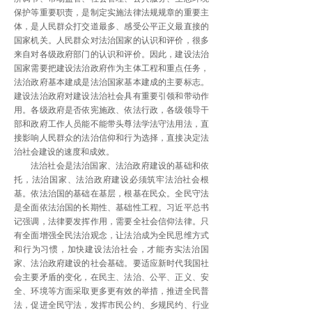
保护等重要职责，是制定实施法律法规规章的重要主
体，是人民群众打交道最多、感受公平正义最直接的
国家机关。人民群众对法治国家的认识和评价，很多
来自对各级政府部门的认识和评价。因此，建设法治
国家需要把建设法治政府作为主体工程和重点任务，
法治政府基本建成是法治国家基本建成的主要标志。
建设法治政府对建设法治社会具有重要引领和带动作
用。各级政府是否依宪施政、依法行政，各级领导干
部和政府工作人员能不能带头尊法学法守法用法，直
接影响人民群众的法治信仰和行为选择，直接决定法
治社会建设的速度和成效。
法治社会是法治国家、法治政府建设的基础和依
托，法治国家、法治政府建设必须筑牢法治社会根
基。依法治国的基础在基层，根基在民众。全民守法
是全面依法治国的长期性、基础性工程。习近平总书
记强调，法律要发挥作用，需要全社会信仰法律。只
有全面增强全民法治观念，让法治成为全民思维方式
和行为习惯，加快建设法治社会，才能夯实法治国
家、法治政府建设的社会基础。要适应新时代我国社
会主要矛盾的变化，在民主、法治、公平、正义、安
全、环境等方面采取更多更有效的举措，推进全民普
法，促进全民守法，发挥市民公约、乡规民约、行业