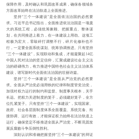
保障作用，及时确认和巩固改革成果，确保各领域各
方面改革始终在法治轨道上全面推进。
坚持“三个一体建设”是全面依法治国的必然要
求。习近平总书记指出，全面推进依法治国是一项庞
大的系统工程，必须统筹兼顾、把握重点、整体谋
划，在共同推进上着力，在一体建设上用劲。这项工
程极为宏大，零敲碎打调整不行，碎片化修补也不
行，一定要全面系统谋划、统筹协调推进。只有坚持
“三个一体建设”，实现联动和集成，才能凝聚起14亿
中国人民对法治的坚定信仰，汇聚成建设社会主义法
治的磅礴伟力，有力推进中国特色社会主义法治体系
建设，谱写新时代全面依法治国的壮丽诗篇。
坚持“三个一体建设”是全面从严治党的必然要
求。全面从严治党必须用铁的纪律和制度管党治党，
加强对权力运行的制约和监督。制度事关根本，关乎
长远。把权力关进制度的笼子，必须建好笼子，全方
位扎紧笼子。只有坚持“三个一体建设”，实现国家、
政府、社会各层面制度体系全面覆盖、系统完备、衔
接协调、运行有效，才能保证权力始终在法治轨道上
运行，确保坚定不移推进全面从严治党，不断巩固发
展反腐败斗争压倒性胜利。
深刻认识和准确把握坚持“三个一体建设”的辩证