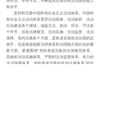
持司法、带头守法，不断提高党领导依法治国的能力
和水平。
坚持和完善中国特色社会主义法治体系。中国特
色社会主义法治体系贯穿法治国家、法治政府、法治
社会建设各个领域，涵盖立法、执法、司法、守法各
个环节，涉及法律规范、法治实施、法治监督、法治
保障、党内法规各个方面，是推进全面依法治国的总
抓手，也是推进国家治理体系和治理能力现代化的重
要方面。紧紧围绕“加快形成完备的法律规范体系、
高效的法治实施体系、严密的法治监督体系、有力的
法治保障体系，加快形成完善的党内法规体系”的目
标要求，着力固根基、扬优势、补短板、强弱项，不
断将法治国家、法治政府、法治社会建设向纵深推
进。
统筹做好推进“三个一体建设”顶层设计。坚持目
标导向，坚定不移走中国特色社会主义法治道路，统
筹做好法治国家、法治政府、法治社会建设顶层设
计，切实抓好贯彻实施。坚持发展导向，坚决破除妨
碍法治国家、法治政府、法治社会建设的顽瘴痼疾，
做到稳中求进、守正创新、试点探索、防范风险。坚
持问题导向，针对人民群众意见比较集中的执法乱作
为、不作为和司法不公等现象，积极作为，将其作为
建章立制、厉行法治的聚焦点和发力点。