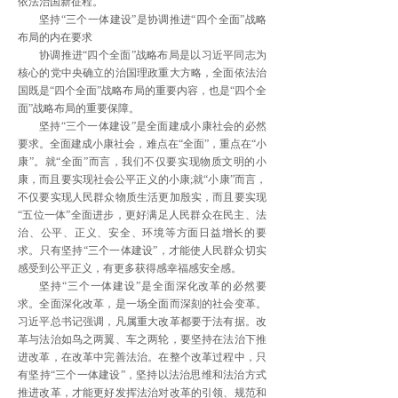
依法治国新征程。
坚持“三个一体建设”是协调推进“四个全面”战略
布局的内在要求
协调推进“四个全面”战略布局是以习近平同志为
核心的党中央确立的治国理政重大方略，全面依法治
国既是“四个全面”战略布局的重要内容，也是“四个全
面”战略布局的重要保障。
坚持“三个一体建设”是全面建成小康社会的必然
要求。全面建成小康社会，难点在“全面”，重点在“小
康”。就“全面”而言，我们不仅要实现物质文明的小
康，而且要实现社会公平正义的小康;就“小康”而言，
不仅要实现人民群众物质生活更加殷实，而且要实现
“五位一体”全面进步，更好满足人民群众在民主、法
治、公平、正义、安全、环境等方面日益增长的要
求。只有坚持“三个一体建设”，才能使人民群众切实
感受到公平正义，有更多获得感幸福感安全感。
坚持“三个一体建设”是全面深化改革的必然要
求。全面深化改革，是一场全面而深刻的社会变革。
习近平总书记强调，凡属重大改革都要于法有据。改
革与法治如鸟之两翼、车之两轮，要坚持在法治下推
进改革，在改革中完善法治。在整个改革过程中，只
有坚持“三个一体建设”，坚持以法治思维和法治方式
推进改革，才能更好发挥法治对改革的引领、规范和