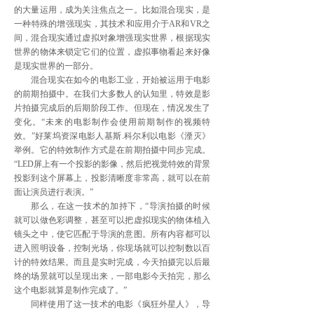
的大量运用，成为关注焦点之一。比如混合现实，是
一种特殊的增强现实，其技术和应用介于AR和VR之
间，混合现实通过虚拟对象增强现实世界，根据现实
世界的物体来锁定它们的位置，虚拟事物看起来好像
是现实世界的一部分。
混合现实在如今的电影工业，开始被运用于电影
的前期拍摄中。在我们大多数人的认知里，特效是影
片拍摄完成后的后期阶段工作。但现在，情况发生了
变化。“未来的电影制作会使用前期制作的视频特
效。”好莱坞资深电影人基斯.科尔利以电影《湮灭》
举例。它的特效制作方式是在前期拍摄中同步完成。
“LED屏上有一个投影的影像，然后把视觉特效的背景
投影到这个屏幕上，投影清晰度非常高，就可以在前
面让演员进行表演。”
那么，在这一技术的加持下，“导演拍摄的时候
就可以做色彩调整，甚至可以把虚拟现实的物体植入
镜头之中，使它匹配于导演的意图。所有内容都可以
进入照明设备，控制光场，你现场就可以控制数以百
计的特效结果。而且是实时完成，今天拍摄完以后最
终的场景就可以呈现出来，一部电影今天拍完，那么
这个电影就算是制作完成了。”
同样使用了这一技术的电影《疯狂外星人》，导