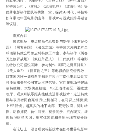
拉默里纳拉，《钢铁侠》《星球大战》《哈利.波特》
的特效公司，《哪吒》《流浪地球》《红海行动》等
优秀电影制作团队等共聚一堂，探讨5G时代，科技将
如何带动中国电影的变革，影视IP与游戏的跨界融合
等议题。
嘉宾合影
展览现场，重点展商包括曾参与制作《侏罗纪公
园》《黑客帝国》《暮光之城》等特效大片的老牌全
球顶级特效公司蒂皮特特效工作室、参与制作《绣春
刀之修罗战场》《疯狂外星人》《二代妖精》等电影
的特效公司盛悦国际、参与制作《哪吒之魔童降世》
《美人鱼2》《新喜剧之王》等电影的洛克特视效、
目前国内唯一拥有自主知识产权并可提供电影级别实
时预演服务的公司艾沃次世代等。它们在现场搭建绿
幕特效棚、大型仿生机械、VR互动体验区、视效放
映厅，观众可以零距离接触先进影视技术：走进特效
棚与表演者同台亮相;跨上机械马，在马背上驰骋;戴
上VR眼镜，超真实的地下走廊、荒野沙漠，随时转
换。动作捕捉、仿生科技、视景同步、混合现实、虚
拟预演这些名词，用实体装置和事例呈现在观众眼
前。
在论坛上，混合现实等新技术在如今世界电影中