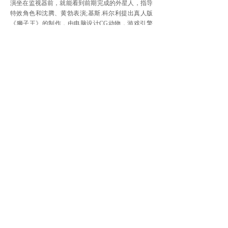
演坐在监视器前，就能看到前期完成的外星人，指导
特效角色和沈腾、黄勃表演;基斯.科尔利提出真人版
《狮子王》的制作，由电脑设计CG动物，游戏引擎
完成环境设计，导演乔恩.费儒头戴VR眼镜，在虚拟
片场调度镜头。这或许就是高科技影都的未来之路。
论坛的另一个焦点是5G时代到来，未来内容制作
会出现什么变化?有嘉宾认为，由于5G带来的高带
宽，低延时，“以后我们后期制作完全都可以放在云
上，就省得用硬盘了。影院要播放影片都可以通过云
发布。”还有嘉宾提到，5G时代也许会改变影视行业
的形态，高带宽低延时将大大增加影视内容与观众互
动的可能性，终端播放的时候，我们可以随意选择观
看方式，选择VR，选择全景，或者特写。“也许我们
需要的话，随时可以在观看电影中切换角度，可以看
一下演员的背后是什么样，反打近打镜头，我自己换
就可以，这就是5G在高分辨率上给我们带来的可能
性。”这或将引起电影拍摄和叙事方式的变化。“把各
个画面和各个角度对应在电影里不同故事情节与场
景。未来的影视故事怎么讲，可能就像游戏一样是开
放性的。”
[责任编辑：李新胜]