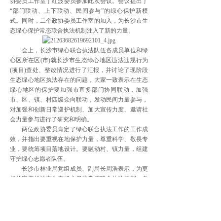
协委员工作室丁红波委员参加此次会议。会议提出了
“部门联动、上下联动、民间参与”的绿心保护新模
式。同时，二个政协委员工作室的加入，为长沙市生
态绿心保护常态联合执法机制注入了新的力量。
会上，长沙市绿心联合执法队伍各成员单位和绿
心区所在区(市)就长沙市生态绿心地区违法违规行为
(项目)查处、整改情况进行了汇报，并讨论了现阶段
生态绿心地区执法存在的问题，大家一致表示在生态
绿心地区的保护要加强市直多部门协同联动，加强
市、区、镇、村四级众向联动，发动民间力量参与，
对加强和创新日常巡护机制、加大宣传力度、邀请社
会力量参与进行了研究和明确。
两位政协委员肯定了绿心联合执法工作的工作成
效，并指出要重视在地保护力量，尊重科学、敬畏专
业，要统筹项目落地设计。要融动村、镇力量，组建
守护绿心志愿者队伍。
长沙市林业局党组成员、副局长周浩表示，为更
好的完善长沙市生态绿心保护常态联合执法机制，各
成员单位和区(市)要统一思想、统一行动，要各司其
责、主动履职，要广泛宣传、深入人心，要多方呼
吁、各级带头。
会后，长沙市生态绿心联合执法队迅速对雨花区