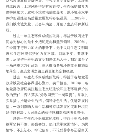
防治攻坚取得关键进展。空气质量明显提升，水环境
持续改善，土壤风险得到有效管控，生态保护修复力
度持续加大，农村环境整治成效显著，以环境高水平
保护促进经济高质量发展取得积极进展……2019年，
我们以忠诚为舵，以奋斗为桨，开创了生态环保新航
程。
过去一年生态环保成绩的取得，得益于以习近平
同志为核心的党中央把舵定向和坚强领导。2019年，
在经济下行压力加大的形势下，党中央对生态文明建
设和生态环境保护的力度不减、目标不变、要求不
降，从坚持完善生态文明制度体系入手，制定出台了
一系列重大方针政策，深入推动各项环保改革措施落
地落实，生态文明之路走得更加坚定和稳健。
过去一年生态环保成绩的取得，得益于各地党委
政府以及社会各界凝心聚力、实干担当。2019年，各
地党委政府切实扛起生态文明建设和生态环境保护的
政治责任，深入落实“党政同责”“一岗双责”，采取扎
实举措，推进企业治污，倡导绿色生活，促进发展转
型，一系列影响人民生活和可持续发展的突出环境问
题得以解决，人民群众的获得感和幸福感明显增强。
过去一年生态环保成就的取得，得益于生态环保
铁军坚持不懈、顽强奋战。他们秉承家国情怀、为民
情怀，不忘初心、牢记使命，不论酷暑寒冬还是白天