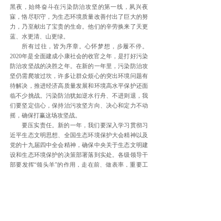
黑夜，始终奋斗在污染防治攻坚的第一线，夙兴夜
寐，恪尽职守，为生态环境质量改善付出了巨大的努
力，乃至献出了宝贵的生命。他们的辛劳换来了天更
蓝、水更清、山更绿。
所有过往，皆为序章。心怀梦想，步履不停。
2020年是全面建成小康社会的收官之年，是打好污染
防治攻坚战的决胜之年。在新的一年里，污染防治攻
坚仍需爬坡过坎，许多让群众烦心的突出环境问题有
待解决，推进经济高质量发展和环境高水平保护还面
临不少挑战。污染防治犹如逆水行舟、不进则退，我
们要坚定信心，保持治污攻坚方向、决心和定力不动
摇，确保打赢这场攻坚战。
要压实责任。新的一年，我们要深入学习贯彻习
近平生态文明思想、全国生态环境保护大会精神以及
党的十九届四中全会精神，确保中央关于生态文明建
设和生态环境保护的决策部署落到实处。各级领导干
部要发挥“领头羊”的作用，走在前、做表率，重要工
作亲自部署、重大问题亲自过问、重要案件亲自督
办，确保守土有责、守土负责、守土尽责，推动治污
攻坚目标任务圆满完成。
要开拓创新。新的一年，容易解决的问题基本解
决掉了，剩下的大都是难啃的硬骨头。我们更要发扬