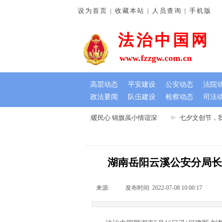
设为首页 | 收藏本站 | 人员查询 | 手机版
法治中国网
www.fzzgw.com.cn
高层动态
平安建设
公安动态
法院
政法要闻
队伍建设
检察动态
司法
河南通许法院：排忧解难暖民心 锦旗虽小情谊深
七夕文创节，我
湖南岳阳云溪公安分局长
来源:
|
发布时间:
2022-07-08 10:00:17
|