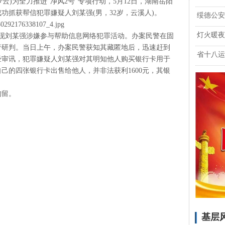
梦云)为全力推进“净风2号”专项行动，5月12日，湖南岳阳
功抓获帮信犯罪嫌疑人刘某强(男，32岁，云溪人)。
绥德公安
灯火暖夜
发现刘某强涉嫌参与帮助信息网络犯罪活动。办案民警在固
行研判。当日上午，办案民警获知其藏匿地后，迅速赶到
省十八运
经审讯，犯罪嫌疑人刘某强对其明知他人购买银行卡用于
将自己的四张银行卡出售给他人，并非法获利1600元，其银
拘留。
基层