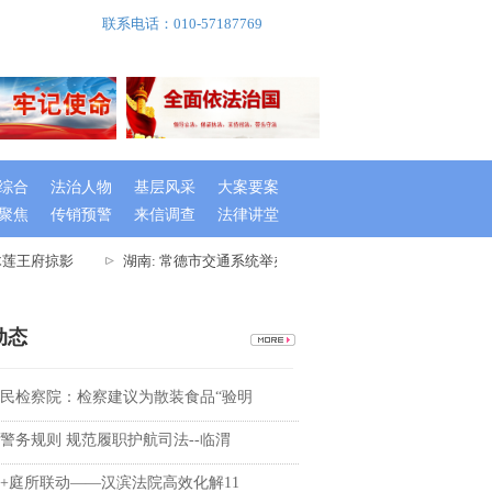
联系电话：010-57187769
综合
法治人物
基层风采
大案要案
聚焦
传销预警
来信调查
法律讲堂
莲王府掠影
湖南: 常德市交通系统举办出租车驾驶员创文专题培训班
动态
民检察院：检察建议为散装食品“验明
警务规则 规范履职护航司法--临渭
+庭所联动——汉滨法院高效化解11