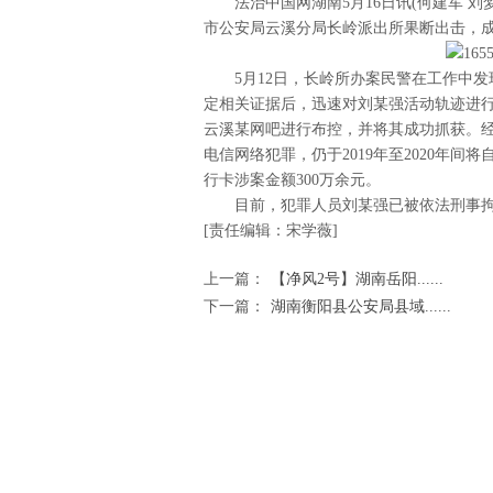
法治中国网湖南5月16日讯(何建军 刘
市公安局云溪分局长岭派出所果断出击，成
5月12日，长岭所办案民警在工作中
定相关证据后，迅速对刘某强活动轨迹进
云溪某网吧进行布控，并将其成功抓获。
电信网络犯罪，仍于2019年至2020年间
行卡涉案金额300万余元。
目前，犯罪人员刘某强已被依法刑事
[责任编辑：宋学薇]
上一篇：
【净风2号】湖南岳阳......
下一篇：
湖南衡阳县公安局县域......