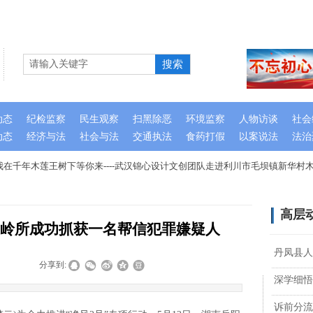
搜索
动态
纪检监察
民生观察
扫黑除恶
环境监察
人物访谈
社会
动态
经济与法
社会与法
交通执法
食药打假
以案说法
法治
在千年木莲王树下等你来----武汉锦心设计文创团队走进利川市毛坝镇新华村木
高层
岭所成功抓获一名帮信犯罪嫌疑人
丹凤县人
|
|
分享到:
深学细悟
诉前分流