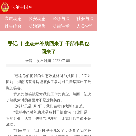
法治中国网
高层动态
公安动态
经济与法
社会与法
社会综合
法治聚焦
法律讲堂
人员查询
手记 ｜ 生态林补助回来了 干部作风也
回来了
来源:
发布时间:
2022-07-08
“感谢你们把我的生态效益林补助找回来。”面对
回访，湖南省双牌县塘底乡玉泉村村民唐某露出了欣
慰的笑容。
群众的微笑就是对我们工作的肯定。然而，初次
了解线索时的画面并不是这样美好。
记得那天是8月2日，我们在村口找到了唐某。
“我的生态林补助就是被村干部贪污了!你们是一
伙的!”刚一见面，他就气冲冲的，让我们心里很不是
滋味。
“都三年了，我问村里十几次了，还要了我的身