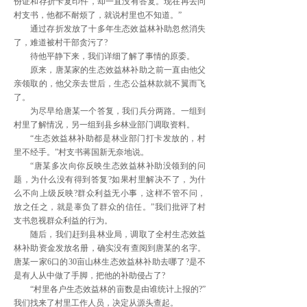
份证和存折卡复印件，却一直没有答复。现在再去问
村支书，他都不耐烦了，就说村里也不知道。”
通过存折发放了十多年生态效益林补助忽然消失
了，难道被村干部贪污了?
待他平静下来，我们详细了解了事情的原委。
原来，唐某家的生态效益林补助之前一直由他父
亲领取的，他父亲去世后，生态公益林款就不翼而飞
了。
为尽早给唐某一个答复，我们兵分两路。一组到
村里了解情况，另一组到县乡林业部门调取资料。
“生态效益林补助都是林业部门打卡发放的，村
里不经手。”村支书蒋国新无奈地说。
“唐某多次向你反映生态效益林补助没领到的问
题，为什么没有得到答复?如果村里解决不了，为什
么不向上级反映?群众利益无小事，这样不管不问，
放之任之，就是辜负了群众的信任。”我们批评了村
支书忽视群众利益的行为。
随后，我们赶到县林业局，调取了全村生态效益
林补助资金发放名册，确实没有查阅到唐某的名字。
唐某一家6口的30亩山林生态效益林补助去哪了?是不
是有人从中做了手脚，把他的补助侵占了?
“村里各户生态效益林的亩数是由谁统计上报的?”
我们找来了村里工作人员，决定从源头查起。