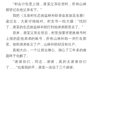
“村会计负责上报，唐某父亲在世时，所有山林
都登记在他父亲名下。”
我把《玉泉村生态效益林补助资金发放花名册》
递过去，大家仔细核对。村支书一拍大腿：“找到
了，唐某的生态效益林补助打到他弟弟那里去了。”
原来，唐某父亲去世后，村里按要求更换账号时
上报的是他弟弟的账号，所有山林补助一并打在那
里。他和弟弟各立了户，山林补助却没有分户。
真相大白，一个让群众揪心、闹心了三年多的难
题终于化解了。
“谢谢你们，同志，谢谢，真的太谢谢你们
了……”拉着我的手，唐某一连说了三个谢谢。
“是我们工作失误，以后一定要更耐心、细致做
好群众工作，成为群众的贴心人。”站在旁边的村支
书也红了脸。
消失了的生态效益林补助被找回来了。有了这次
经历，我也真切地体会到，作为一名基层干部，为人
民服务的宗旨要落实到行动上，时刻关注群众诉求，
帮助群众解决困难，才能得到群众的信任和支持，才
能有效避免和化解基层矛盾、促进基层社会和谐稳
定。塘底乡纪委在全乡狠抓干部作风建设，提升党员
干部干事创业精气神。今年以来，全乡共办结信访积