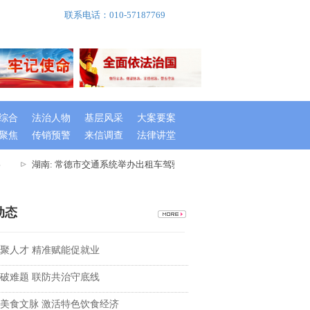
联系电话：010-57187769
综合
法治人物
基层风采
大案要案
聚焦
传销预警
来信调查
法律讲堂
湖南: 常德市交通系统举办出租车驾驶员创文专题培训班
湖南桃源
动态
聚人才 精准赋能促就业
破难题 联防共治守底线
美食文脉 激活特色饮食经济