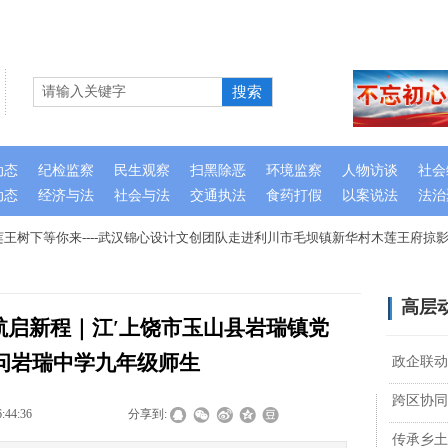
搜索
动态
纪检监察
民生观察
扫黑除恶
环境监察
人物访谈
社会
动态
经济与法
社会与法
交通执法
食药打假
以案说法
法治
树下等你来----武汉锦心设计文创团队走进利川市毛坝镇新华村木莲王府掠影
高层
航启新程｜江′上饶市玉山县岩瑞镇党
问岩瑞中学九年级师生
政企联动
跨区协同
6:44:36
|
|
|
分享到:
传承乡土