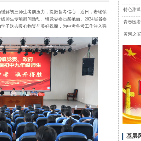
特色甜瓜
缓解初三师生考前压力，提振备考信心，近日，岩瑞镇
线师生专项慰问活动。镇党委委员柴艳丽、2024届省委
青春医者
的学子送去暖心物资与美好祝愿，为中考备考工作注入强
黄河之滨
基层