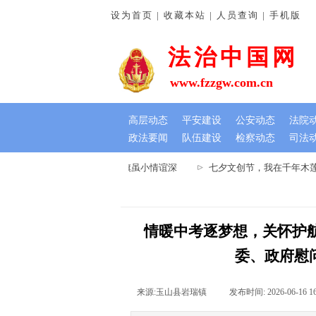
设为首页 | 收藏本站 | 人员查询 | 手机版
法治中国网
www.fzzgw.com.cn
高层动态
平安建设
公安动态
法院
政法要闻
队伍建设
检察动态
司法
许法院：排忧解难暖民心 锦旗虽小情谊深
七夕文创节，我在千年木莲王
情暖中考逐梦想，关怀护
委、政府慰
来源:
玉山县岩瑞镇
|
发布时间:
2026-06-16 1