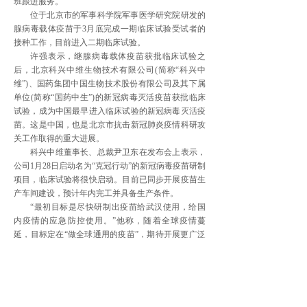
班跟进服务。
位于北京市的军事科学院军事医学研究院研发的
腺病毒载体疫苗于3月底完成一期临床试验受试者的
接种工作，目前进入二期临床试验。
许强表示，继腺病毒载体疫苗获批临床试验之
后，北京科兴中维生物技术有限公司(简称“科兴中
维”)、国药集团中国生物技术股份有限公司及其下属
单位(简称“国药中生”)的新冠病毒灭活疫苗获批临床
试验，成为中国最早进入临床试验的新冠病毒灭活疫
苗。这是中国，也是北京市抗击新冠肺炎疫情科研攻
关工作取得的重大进展。
科兴中维董事长、总裁尹卫东在发布会上表示，
公司1月28日启动名为“克冠行动”的新冠病毒疫苗研制
项目，临床试验将很快启动。目前已同步开展疫苗生
产车间建设，预计年内完工并具备生产条件。
“最初目标是尽快研制出疫苗给武汉使用，给国
内疫情的应急防控使用。”他称，随着全球疫情蔓
延，目标定在“做全球通用的疫苗”，期待开展更广泛
的国际合作，在中国政府和世界卫生组织指导下，加
速疫苗的临床研究工作。
许强指出，下一步，北京市科委将继续服务推动
灭活疫苗等在内的各条技术路线疫苗加快后续研发，
推动疫苗早日上市应用。