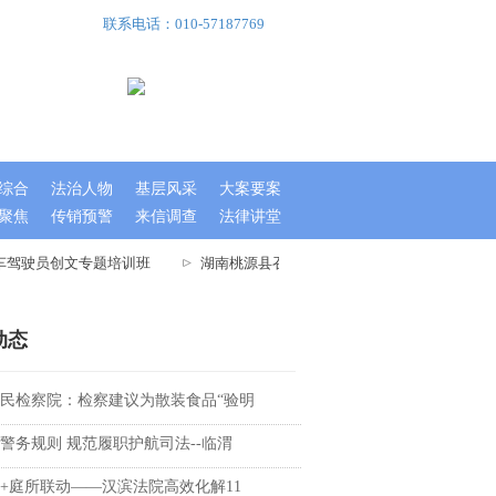
联系电话：010-57187769
综合
法治人物
基层风采
大案要案
聚焦
传销预警
来信调查
法律讲堂
车驾驶员创文专题培训班
湖南桃源县召开文明城市指数测评迎检工作大会
动态
民检察院：检察建议为散装食品“验明
警务规则 规范履职护航司法--临渭
+庭所联动——汉滨法院高效化解11