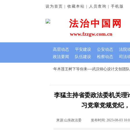
设为首页 | 收藏本站 | 人员查询 | 手机版
法治中国网
www.fzzgw.com.cn
高层动态
平安建设
公安动态
法院
政法要闻
队伍建设
检察动态
司法
谊深
七夕文创节，我在千年木莲王树下等你来----武汉锦心设计文创团
李猛主持省委政法委机关理
习党章党规党纪，
来源:
山东政法委
|
发布时间:
2023-08-03 16:0