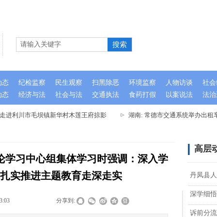
搜索
动态
纪检监察
民生观察
扫黑除恶
环境监察
人物访谈
社会
动态
经济与法
社会与法
交通执法
食药打假
以案说法
法治
队走进利川市毛坝镇新华村木莲王府掠影
湖南: 常德市交通系统举办出租
高层
论学习中心组集体学习时强调：深入学
扎实推进主题教育走深走实
丹凤县人
深学细悟
3:03
|
|
|
分享到:
诉前分流