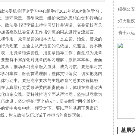
绥德公安
委政法委机关理论学习中心组举行2023年第8次集体学习，
章、遵守党章、贯彻党章、维护党章的思想自觉和行动自
灯火暖夜
委、政法委书记李猛主持学习研讨并讲话。省委党校有关
参加省委政法委党务工作培训班的同志进行交流发言。
省十八运
和作用。党章是党的根本大法，是立党、治党、管党的
的行为规范，是全面从严治党的总依据、总遵循。要不断
对表、用党章锤炼党性、用党章指导工作，自觉成为党章
。要坚持不懈深化对党章的学习理解，原原本本学、全面
复复学，推动学习党章融入血脉、成为习惯。要把学习贯
体学习掌握，融会贯通理解，整体贯彻落实，切实把党内
具体行动中。要把党章要求与主题教育的总要求有机融
现在认真履行党委政法委的职责使命上，体现在推进政法
代化山东实践。要持续推进全面从严治党，坚持以党章为
伍建设，坚定拥护“两个确立”，坚决做到“两个维护”，
心的党中央集中统一领导之下。要以严的基调正风肃纪，
防线，树立政法队伍忠诚干净担当的良好形象。
基层