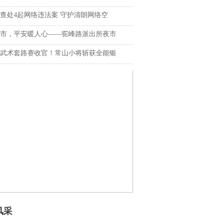
查处4起网络违法案 守护清朗网络空
市，平安暖人心——驼峰路派出所夜市
武术套路赛收官！常山小将斩获全能银
风采