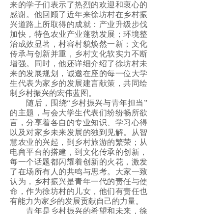
来的学子们表示了热烈的欢迎和衷心的
感谢。他回顾了近年来徐坊村在乡村振
兴道路上所取得的成就：产业升级步伐
加快，特色农业产业蓬勃发展；环境整
治成效显著，村容村貌焕然一新；文化
传承与创新并重，乡村文化软实力不断
增强。同时，他还详细介绍了徐坊村未
来的发展规划，诚邀在座的每一位大学
生代表为家乡的发展建言献策，共同绘
制乡村振兴的宏伟蓝图。
随后，围绕“乡村振兴与青年担当”
的主题，与会大学生代表们纷纷畅所欲
言，分享着各自的专业知识、学习心得
以及对家乡未来发展的独到见解。从智
慧农业的兴起，到乡村旅游的繁荣；从
电商平台的搭建，到文化传承的创新，
每一个话题都闪耀着创新的火花，激发
了在场所有人的共鸣与思考。大家一致
认为，乡村振兴是青年一代的责任与使
命，作为徐坊村的儿女，他们有责任也
有能力为家乡的发展贡献自己的力量。
青年是乡村振兴的希望和未来，徐