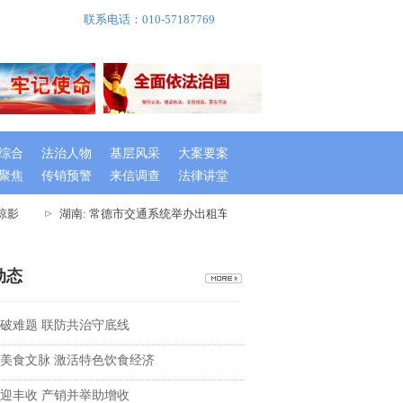
联系电话：010-57187769
综合
法治人物
基层风采
大案要案
聚焦
传销预警
来信调查
法律讲堂
影
湖南: 常德市交通系统举办出租车驾驶员创文专题培训班
湖南
动态
破难题 联防共治守底线
美食文脉 激活特色饮食经济
迎丰收 产销并举助增收