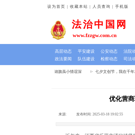
设为首页 | 收藏本站 | 人员查询 | 手机版
法治中国网
www.fzzgw.com.cn
高层动态
平安建设
公安动态
法院
政法要闻
队伍建设
检察动态
司法
南通许法院：排忧解难暖民心 锦旗虽小情谊深
七夕文创节，我在千年木
优化营商
来源:
|
发布时间:
2025-03-18 19:02:55
|