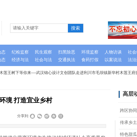
搜索
动态
纪检监察
民生观察
扫黑除恶
环境监察
人物访谈
社会
动态
经济与法
社会与法
交通执法
食药打假
以案说法
法治
莲王树下等你来----武汉锦心设计文创团队走进利川市毛坝镇新华村木莲王府掠
高层
环境 打造宜业乡村
跨区协同
|
|
分享到:
传承乡土
特色甜瓜