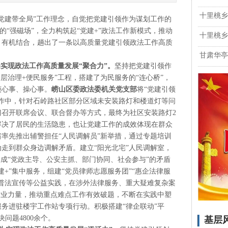
十里桃乡
建带全局”工作理念，自觉把党建引领作为谋划工作的
心的“强磁场”，全力构筑起“党建+”政法工作新模式，推动
十里桃乡
、有机结合，趟出了一条以高质量党建引领政法工作高质
甘肃华亭
为实现政法工作高质量发展“聚合力”。
坚持把党建引领作
基层治理+便民服务”工程，搭建了为民服务的“连心桥”，
烦心事、操心事。
崂山区委政法委机关党支部
将“党建引领
”工作中，针对石岭路社区部分区域未安装路灯和楼道灯等问
召开联席会议、联合督办等方式，最终为社区安装路灯2
解决了居民的生活隐患，也让党建工作的成效体现在群众
省率先推出辅警担任“人民调解员”新举措，通过专题培训
动走到群众身边调解矛盾。建立“阳光北宅”人民调解室，
形成“党政主导、公安主抓、部门协同、社会参与”的矛盾
建+”集中服务，组建“党员律师志愿服务团”“惠企法律服
普法宣传等公益实践，在涉外法律服务、重大疑难复杂案
专业力量，推动重点难点工作有效破题，不断在实践中塑
务进驻楼宇工作站专项行动。积极搭建“律企联动”平
问题4800余个。
基层