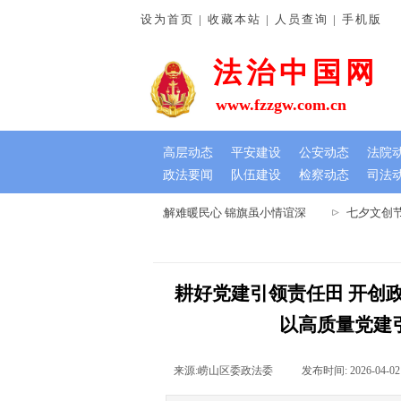
设为首页 | 收藏本站 | 人员查询 | 手机版
法治中国网
www.fzzgw.com.cn
高层动态
平安建设
公安动态
法院
政法要闻
队伍建设
检察动态
司法
河南通许法院：排忧解难暖民心 锦旗虽小情谊深
七夕文创节
耕好党建引领责任田 开创政
以高质量党建
来源:
崂山区委政法委
|
发布时间:
2026-04-02