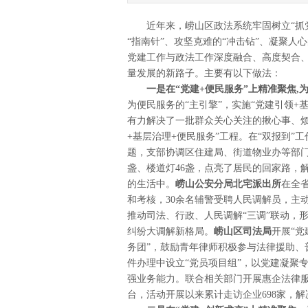
近年来，崂山区政法系统牢固树立“抓党
“指南针”、攻坚克难的“冲击钻”、凝聚人
党建工作与政法工作深度融合、高度契合
量发展的新路子。主要有以下做法：
一是在“党建+便民服务”上精准聚焦,
为便民服务的“主引擎”，实施“党建引领+
有力解决了一批群众关心关注的揪心事、
+基层治理+便民服务”工程。在“双报到
题，支部协调区住建局、街道物业办等部门
盏、楼道灯46盏，点亮了居民的回家路，
的生活中。
崂山
公安分局北宅派出所
在全
和考核，30余名辅警受聘人民调解员，主
推动司法、行政、人民调解“三调”联动，
纠纷大调解新格局。
崂山区司法局
开展“党
务团”，鼓励青年律师积极参与法律援助、
件办理中设立“党员项目组”，以党建凝聚
强业务能力。联合相关部门开展惠企法律服
台，活动开展以来累计走访企业698家，解决