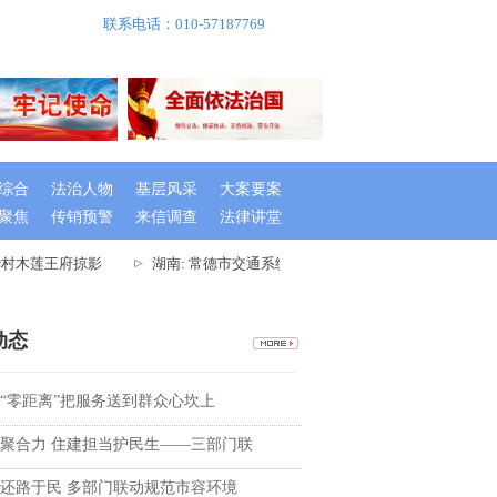
联系电话：010-57187769
综合
法治人物
基层风采
大案要案
聚焦
传销预警
来信调查
法律讲堂
村木莲王府掠影
湖南: 常德市交通系统举办出租车驾驶员创文专题培训班
动态
“零距离”把服务送到群众心坎上
聚合力 住建担当护民生——三部门联
还路于民 多部门联动规范市容环境