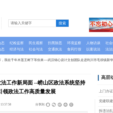
搜索
动态
纪检监察
民生观察
扫黑除恶
环境监察
人物访谈
社会
动态
经济与法
社会与法
交通执法
食药打假
以案说法
法治
，我在千年木莲王树下等你来----武汉锦心设计文创团队走进利川市毛坝镇新华
高层
法工作新局面 --崂山区政法系统坚持
引领政法工作高质量发展
上门办证
党建联建
 13:57:58
|
|
|
分享到:
拆违治乱