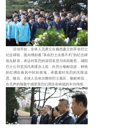
活动开始，全体人员肃立在巍然矗立的革命烈士
纪念碑前，面向镌刻着“革命烈士永垂不朽”的纪念碑
低头默哀，表达对英烈的深切哀思与崇高敬意。城阳
巴士公司党员代表缓步上前，向烈士敬献花篮，鲜艳
的红绸在春风中轻轻摇曳，承载着对先烈的无限追
思。随后，全体人员依次瞻仰烈士墓区、敬献鲜花，
在无声的致敬中感受英烈们用生命铸就的丰功伟绩。