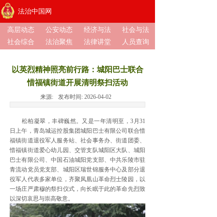
法治中国网
高层动态
公安动态
经济与法
社会与法
社会综合
法治聚焦
法律讲堂
人员查询
以英烈精神照亮前行路：城阳巴士联合
惜福镇街道开展清明祭扫活动
来源:
发布时间:
2026-04-02
松柏凝翠，丰碑巍然。又是一年清明至，3月31
日上午，青岛城运控股集团城阳巴士有限公司联合惜
福镇街道退役军人服务站、社会事务办、街道团委、
惜福镇街道爱心幼儿园、交管支队城阳区大队、城阳
巴士有限公司、中国石油城阳党支部、中共乐陵市驻
青流动党员党支部、城阳区瑞世锦服务中心及部分退
役军人代表多家单位，齐聚凤凰山革命烈士陵园，以
一场庄严肃穆的祭扫仪式，向长眠于此的革命先烈致
以深切哀思与崇高敬意。