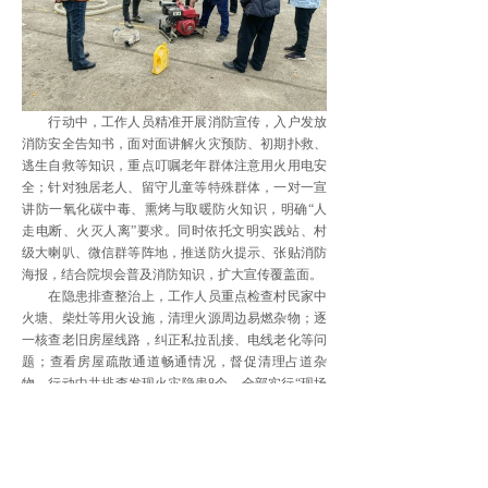
行动中，工作人员精准开展消防宣传，入户发放
消防安全告知书，面对面讲解火灾预防、初期扑救、
逃生自救等知识，重点叮嘱老年群体注意用火用电安
全；针对独居老人、留守儿童等特殊群体，一对一宣
讲防一氧化碳中毒、熏烤与取暖防火知识，明确“人
走电断、火灭人离”要求。同时依托文明实践站、村
级大喇叭、微信群等阵地，推送防火提示、张贴消防
海报，结合院坝会普及消防知识，扩大宣传覆盖面。
在隐患排查整治上，工作人员重点检查村民家中
火塘、柴灶等用火设施，清理火源周边易燃杂物；逐
一核查老旧房屋线路，纠正私拉乱接、电线老化等问
题；查看房屋疏散通道畅通情况，督促清理占道杂
物。行动中共排查发现火灾隐患8个，全部实行“现场
指出、当场指导、限期整改、跟踪复查”，目前已全
部整改完毕。
此次“敲门行动”有效化解消防隐患，提升了群众
消防安全意识和自救能力。下一步，南明镇将推动