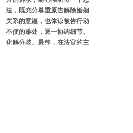
法，既充分尊重原告解除婚姻
关系的意愿，也体谅被告行动
不便的难处，逐一协调细节、
化解分歧。最终，在法官的主
持下，双方达成一致调解意
见，自愿解除婚姻关系。
没有激烈的争执，没有尖
锐的对立，这场上门调解在平
和有序中落下帷幕。这场
“家
门口的调解”，不仅最大限度
减轻了两位病痛中当事人的诉
累，避免了往返法院的奔波之