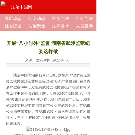
法治中国网
高层动态
公安动态
经济与法
社会与法
社会综合
法治聚焦
法律讲堂
人员查询
开展“八小时外”监督 湖南省武陵监狱纪
委这样做
来源:
发布时间:
2022-07-08
法治中国网湖南12月14日电(刘玺东 严超)“有无武
陵监狱民警涉及黄赌毒等违法活动?”“交警部门在查办
酒醉驾案件中，发现有武陵监狱民警么?”“街道和社区
在工作中是否收到或了解，反映武陵监狱民警‘八小时
外’涉嫌违纪违法和生活作风等问题线索?”近日，湖南
省武陵监狱纪委走访常德市公安局武陵分局、常德市
公安局交警支队、常德市武陵区白马湖街道及其所属
社区，全面了解民警“八小时外”作风纪律状况，收集
问题线索。