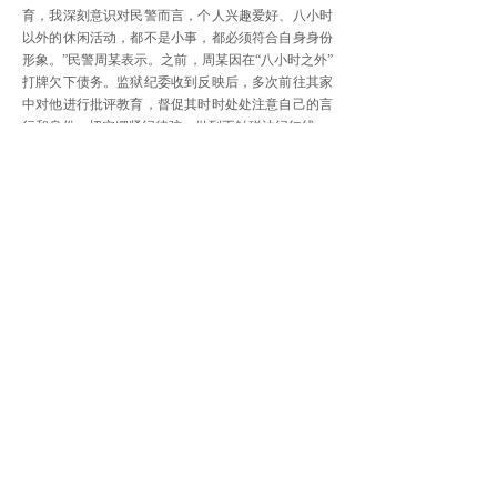
育，我深刻意识对民警而言，个人兴趣爱好、八小时
以外的休闲活动，都不是小事，都必须符合自身身份
形象。”民警周某表示。之前，周某因在“八小时之外”
打牌欠下债务。监狱纪委收到反映后，多次前往其家
中对他进行批评教育，督促其时时处处注意自己的言
行和身份，切实绷紧纪律弦，做到不触碰法纪红线。
今年以来，武陵监狱纪委走访公安和交警部门3
次、走访街道社区5次、走访民警形象监督员5次，收
集、核实问题线索5人次，给予诫勉谈话3人、党纪政
纪处分2人。
“加强对民警八小时外活动的监督管理，努力实
现预防监督全天候、无死角，这绝不是管得太宽或多
管闲事，而是为了更好的保护民警。监狱纪委将持续
以严管就是厚爱的责任感，把严明纪律落实在日常，
进一步锤炼过硬作风的监狱人民警察队伍。”武陵监
狱党委委员、纪委书记唐振贵表示。
[责任编辑：宋学薇]
上一篇：
云南临沧水爷落马记：......
下一篇：
各地纪检监察机关紧盯......