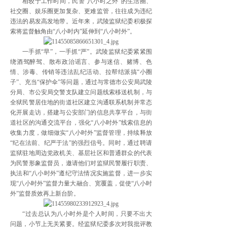
相较于工作时间，民警“八小时之外”的生活圈、
社交圈、娱乐圈更加复杂、更难监管，往往成为违纪
违法的易发高发地带。近年来，武陵监狱纪委积极探
索将监督触角由“八小时内”延伸到“八小时外”。
一手抓“早”，一手抓“严”。武陵监狱纪委紧紧围
绕酒驾醉驾、散布政治谣言、参与迷信、赌博、色
情、涉毒、传销等违法乱纪活动、拉帮结派搞“小圈
子”、充当“保护伞”等问题，通过与常德市公安局武陵
分局、市公安局交警支队建立问题线索移送机制，与
全狱民警居住地的街道社区建立沟通联系机制并常态
化开展走访，搭建与公安部门的信息共享平台，与街
道社区的沟通交流平台，强化“八小时外”线索信息的
收集力度，做细做实“八小时外”监督管理，持续释放
“纪在法前、纪严于法”的强烈信号。同时，通过聘请
监狱驻地周边党政机关、基层社区和普通群众的代表
为民警形象监督员，邀请他们对监狱民警履行职责、
执法和“八小时外”遵纪守法情况实施监督，进一步实
现“八小时外”监督力量大融合、宽覆盖，促使“八小时
外”监督质效再上新台阶。
“过去总认为八小时外是个人时间，只要不出大
问题，小节上无关紧要。经监狱纪委多次对我批评教