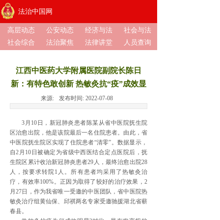
法治中国网
高层动态
公安动态
经济与法
社会与法
社会综合
法治聚焦
法律讲堂
人员查询
江西中医药大学附属医院副院长陈日
新：有特色敢创新 热敏灸抗“疫”成效显
来源:
发布时间:
2022-07-08
3月10日，新冠肺炎患者陈某从省中医院抚生院
区治愈出院，他是该院最后一名住院患者。由此，省
中医院抚生院区实现了住院患者“清零”。数据显示，
自2月10日被确定为省级中西医结合定点医院后，抚
生院区累计收治新冠肺炎患者29人，最终治愈出院28
人，按要求转院1人。所有患者均采用了热敏灸治
疗，有效率100%。正因为取得了较好的治疗效果，2
月27日，作为我省唯一受邀的中医团队，省中医院热
敏灸治疗组黄仙保、邱祺两名专家受邀驰援湖北省蕲
春县。