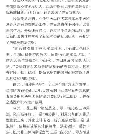
热敏灸抗疫为何成效明显?对此，最有发言权的
当属热敏灸技术发明人、江西中医药大学附属医院副
院长陈日新。3月18日，记者采访了陈日新教授。
疫情蔓延之初，不少中医工作者就尝试从中医维
度介入新冠肺炎防治工作，陈日新自然不例外。采集
患者信息、分析证候特点，通过科学缜密的观察，陈
日新以最快速度掌握了新冠肺炎的病因病机，并制定
了热敏灸防治方案。
“新冠肺炎属于中医湿毒疫病，病因以湿邪为
主，早期病机是湿遏热伏，后期病机是湿毒伤阳。”
结合30余年热敏灸疗病经验，陈日新及其团队认识
到，“灸法自古以来就是防治疫病的有效方法，其芳
香辟疫、扶正祛邪、提高免疫力的效用正好对应了新
冠肺炎的病因病机”。
由此，独具特色的“一艾三用”预防方应运而生，
该预防方被收录进2月3日发布的《江西省新型冠状病
毒感染的肺炎中医药防治方案(试行第二版)》，并在
全省医疗机构推广使用。
何为“一艾三用”?顾名思义，即一根艾条三种用
法。陈日新介绍，一是“闻艾香”，利用艾草的芳香药
性宣发上焦，净化上呼吸道，提升免疫功能;二是“艾
泡脚”，使用有艾绒药汁的热水，浸泡双脚，暖养下
焦，以此排出体内寒湿之气;三是“施艾灸”，即点燃艾