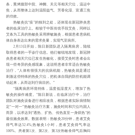
条，熏烤腹部中脘、神阙、关元等相关穴位，温运中
焦，从而整体上达到温阳益气、芳香化湿、宣通三焦
的功效。
热敏灸抗“疫”的独到之处，还体现在新冠肺炎患
者的临床治疗上。相较于中医传统手段艾灸，同样以
艾条为工具的热敏灸采用辨敏施灸，根据患者患病机
体自身表达出来的需求灸量，实现气至病所。
2月13日开始，陈日新团队进入隔离病房，陆续
取得患者的一手诊疗信息。他们敏锐地发现，新冠肺
炎患者相关穴位已发生热敏化，接受艾灸时患者会出
现一些奇异的灸感现象，这说明患者非常适合热敏灸
治疗，“人体有很强大的抗病机能，热敏灸就是通过
刺激这些特殊的热灸穴位，把机体自我的防控机能调
动起来，从而达到疗病目的。”
“隔离病房环境特殊，温度低湿度大，增加了热
敏灸的操作难度。”陈日新说，在临床治疗中，治疗
团队对施灸设备进行相应改良，根据患者实际病情制
定“一对一”热敏灸治疗方案，施灸时间和穴位均因人
而异，以求达到“透热、扩热、传热直至一身烘热”的
最佳施灸效果。数据表明：热敏灸20分钟，患者艾灸
得气率达52.4%;热敏灸1小时，患者艾灸得气率达
100%。患者第1次、第2次、第3次热敏灸得气后胸闷