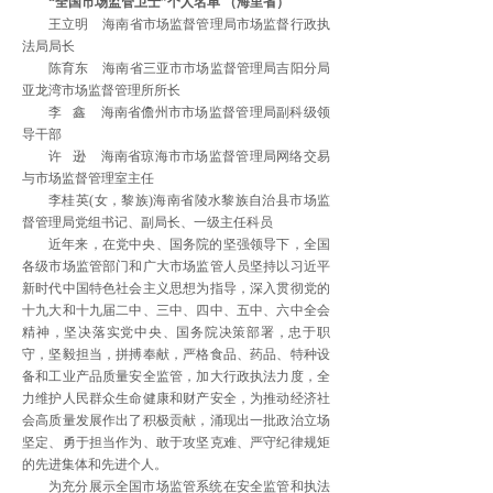
“全国市场监管卫士”个人名单 （海里省）
王立明 海南省市场监督管理局市场监督行政执
法局局长
陈育东 海南省三亚市市场监督管理局吉阳分局
亚龙湾市场监督管理所所长
李 鑫 海南省儋州市市场监督管理局副科级领
导干部
许 逊 海南省琼海市市场监督管理局网络交易
与市场监督管理室主任
李桂英(女，黎族)海南省陵水黎族自治县市场监
督管理局党组书记、副局长、一级主任科员
近年来，在党中央、国务院的坚强领导下，全国
各级市场监管部门和广大市场监管人员坚持以习近平
新时代中国特色社会主义思想为指导，深入贯彻党的
十九大和十九届二中、三中、四中、五中、六中全会
精神，坚决落实党中央、国务院决策部署，忠于职
守，坚毅担当，拼搏奉献，严格食品、药品、特种设
备和工业产品质量安全监管，加大行政执法力度，全
力维护人民群众生命健康和财产安全，为推动经济社
会高质量发展作出了积极贡献，涌现出一批政治立场
坚定、勇于担当作为、敢于攻坚克难、严守纪律规矩
的先进集体和先进个人。
为充分展示全国市场监管系统在安全监管和执法