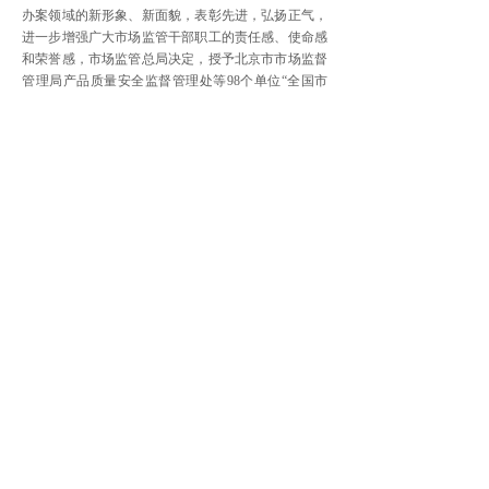
办案领域的新形象、新面貌，表彰先进，弘扬正气，
进一步增强广大市场监管干部职工的责任感、使命感
和荣誉感，市场监管总局决定，授予北京市市场监督
管理局产品质量安全监督管理处等98个单位“全国市
场监管卫士”集体称号，授予孙鹏等196名同志“全国市
场监管卫士”个人称号。希望受表彰的先进集体和先
进个人珍惜荣誉，戒骄戒躁，切实发挥模范带头作
用，在市场监管工作中取得更大成绩。
全国市场监管系统广大干部职工，要以受表彰的
先进集体和先进个人为榜样，增强“四个意识”、坚定
“四个自信”、做到“两个维护”，更加紧密地团结在以
习近平同志为核心的党中央周围，不忘初心、牢记使
命，埋头苦干、勇毅前行，强化市场监管，勇当忠诚
卫士，以优异成绩迎接党的二十大胜利召开。
[责任编辑：宋学薇]
上一篇：
国家市场监管总局：保......
下一篇：
紧急通知：全市药品零......
法治中国网
京ICP备19007053号-2