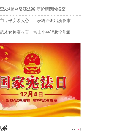
查处4起网络违法案 守护清朗网络空
市，平安暖人心——驼峰路派出所夜市
武术套路赛收官！常山小将斩获全能银
风采