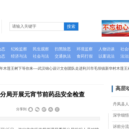
搜索
动态
纪检监察
民生观察
扫黑除恶
环境监察
人物访谈
社会
动态
经济与法
社会与法
交通执法
食药打假
以案说法
法治
木莲王树下等你来----武汉锦心设计文创团队走进利川市毛坝镇新华村木莲王
高层
分局开展元宵节前药品安全检查
丹凤县人
|
|
分享到:
深学细悟
诉前分流