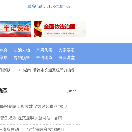
联系电话：010-57187769
综合
法治人物
基层风采
大案要案
聚焦
传销预警
来信调查
法律讲堂
府掠影
湖南: 常德市交通系统举办出租车驾驶员创文专题培训班
湖
动态
民检察院：检察建议为散装食品“验明
警务规则 规范履职护航司法--临渭
+庭所联动——汉滨法院高效化解11