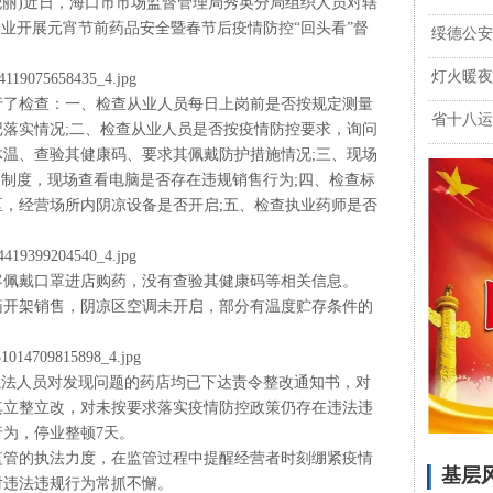
李晓丽)近日，海口市市场监督管理局秀英分局组织人员对辖
企业开展元宵节前药品安全暨春节后疫情防控“回头看”督
绥德公安
灯火暖夜
行了检查：一、检查从业人员每日上岗前是否按规定测量
省十八运
落实情况;二、检查从业人员是否按疫情防控要求，询问
温、查验其健康码、要求其佩戴防护措施情况;三、现场
售制度，现场查看电脑是否存在违规销售行为;四、检查标
，经营场所内阴凉设备是否开启;五、检查执业药师是否
。
客佩戴口罩进店购药，没有查验其健康码等相关信息。
药开架销售，阴凉区空调未开启，部分有温度贮存条件的
执法人员对发现问题的药店均已下达责令整改通知书，对
其立整立改，对未按要求落实疫情防控政策仍存在违法违
为，停业整顿7天。
监管的执法力度，在监管过程中提醒经营者时刻绷紧疫情
基层
对违法违规行为常抓不懈。