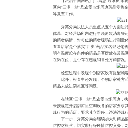
【法治中国网讯】(韦昌惠 通讯员 
区内“三港一站”及农贸市场周边药品零售
导复查工作。
秀英分局执法人员重点从五个方面进
体温、对经营场所内进行早晚两次消毒登记
购药者病情，对每位购药者现场进行测量体
查看店家是否落实“四类”药品实名登记销
明有温度贮存条件的药品是否摆放在常温区
在岗在位，是否存在违规销售处方药情况
检查过程中发现个别店家没有提醒顾
此外，检查中还发现，个别店家处方
药品未放进阴凉区等问题。
在辖区“三港一站”及农贸市场周边，
未按规定开启阴凉区空调设备的店家要求
规行为的药店，要求其立即停止违法违规行
下一步，秀英分局会继续加大对药品
防控这根弦，切实履行好疫情防控义务，