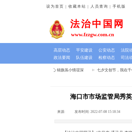
设为首页 | 收藏本站 | 人员查询 | 手机版
法治中国网
www.fzzgw.com.cn
高层动态
平安建设
公安动态
法院
政法要闻
队伍建设
检察动态
司法
河南通许法院：排忧解难暖民心 锦旗虽小情谊深
七夕文创节，我在千年
海口市市场监管局秀英
来源:
|
发布时间:
2022-07-08 15:18:34
|