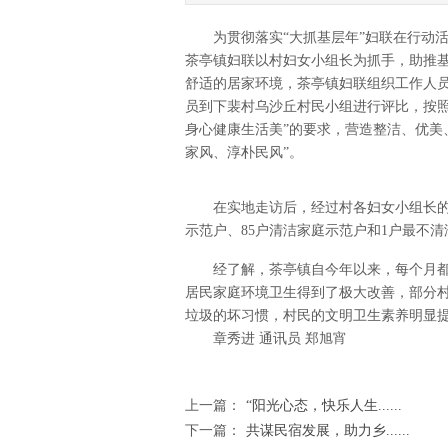
为贯彻落实“大抓基层年”妇联在行动活
茶亭镇妇联以村妇女小组长为抓手，助推
舒适的居家环境，茶亭镇妇联组织工作人员
员到下裴村乌沙丘村民小组进行评比，按照
身心健康生活美”的要求，营造整洁、优美
家风、淳朴民风”。
在实地走访后，经过村各妇女小组长的综
示范户、85户清洁家庭示范户和1户最不清
经了解，茶亭镇自今年以来，每个月都会
居民家庭环境卫生得到了极大改善，部分
垃圾的坏习惯，村民的文明卫生素养明显
章秀进 通讯员 郑旭宵
上一篇：
“阳光心态，快乐人生......
下一篇：
共谋民宿发展，助力乡......