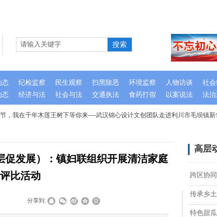
搜索
动态
纪检监察
民生观察
扫黑除恶
环境监察
人物访谈
社会
动态
经济与法
社会与法
交通执法
食药打假
以案说法
法治
节，我在千年木莲王树下等你来----武汉锦心设计文创团队走进利川市毛坝镇新
高层
层促发展）：镇妇联组织开展清洁家庭
评比活动
跨区协同
传承乡土
|
|
分享到:
特色甜瓜