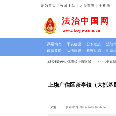
设为首页 | 收藏本站 | 人员查询 | 手机版
法治中国网
www.fzzgw.com.cn
高层动态
平安建设
公安动态
法院
政法要闻
队伍建设
检察动态
司法
河南通许法院：排忧解难暖民心 锦旗虽小情谊深
七夕文创
上饶广信区茶亭镇（大抓基
来源:
|
发布时间:
2023-06-16 16:26:34
|