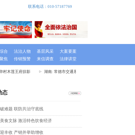
联系电话：010-57187769
综合
法治人物
基层风采
大案要案
聚焦
传销预警
来信调查
法律讲堂
华村木莲王府掠影
湖南: 常德市交通系统举办出租车驾驶员创文专题培训
动态
破难题 联防共治守底线
美食文脉 激活特色饮食经济
迎丰收 产销并举助增收