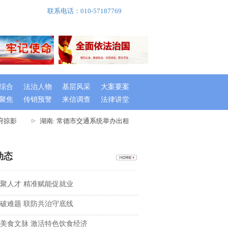
联系电话：010-57187769
综合
法治人物
基层风采
大案要案
聚焦
传销预警
来信调查
法律讲堂
掠影
湖南: 常德市交通系统举办出租车驾驶员创文专题培训班
湖
动态
聚人才 精准赋能促就业
破难题 联防共治守底线
美食文脉 激活特色饮食经济