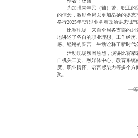
作者：杨露
为加强青年民（辅）警、职工的思想
的信念，激励全局以更加昂扬的姿态护
举行2025年“透过业务看政治讲忠诚
比赛现场，来自全局各支部的14名
地讲述了各自的职业理想、工作经历
感、铿锵的誓言，生动诠释了新时代
活动现场氛围热烈，演讲比赛精彩
自机关工委、融媒体中心、教育系统
度、职业情怀、语言感染力等多个方
奖。
一等奖
民
鼓
刑
高坪