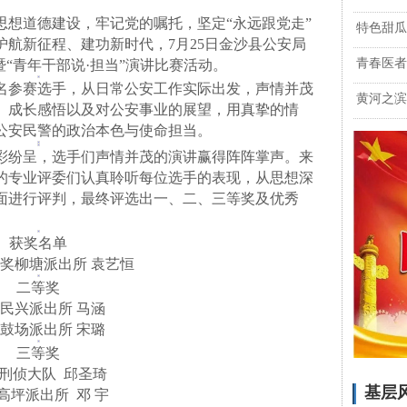
道德建设，牢记党的嘱托，坚定“永远跟党走”
特色甜瓜
航新征程、建功新时代，7月25日金沙县公安局
青春医者
”暨“青年干部说·担当”演讲比赛活动。
参赛选手，从日常公安工作实际出发，声情并茂
黄河之滨
、成长感悟以及对公安事业的展望，用真挚的情
公安民警的政治本色与使命担当。
纷呈，选手们声情并茂的演讲赢得阵阵掌声。来
的专业评委们认真聆听每位选手的表现，从思想深
面进行评判，最终评选出一、二、三等奖及优秀
获奖名单
柳塘派出所 袁艺恒
二等奖
兴派出所 马涵
场派出所 宋璐
三等奖
侦大队 邱圣琦
基层
派出所 邓 宇