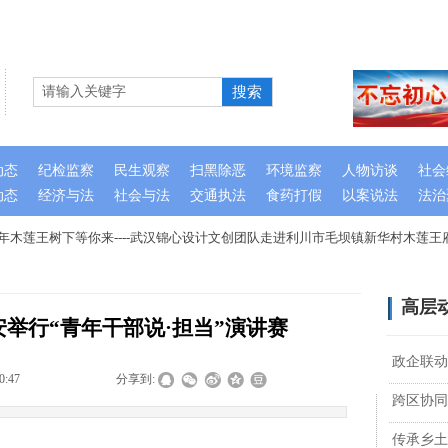
搜索
动态
纪检监察
民生观察
扫黑除恶
环境监察
人物访谈
社会
动态
经济与法
社会与法
交通执法
食药打假
以案说法
法治
木莲王树下等你来----武汉锦心设计文创团队走进利川市毛坝镇新华村木莲王府
高层
举行“青年干部说·担当”演讲赛
政企联动
0:47
|
|
|
分享到:
跨区协同
传承乡土