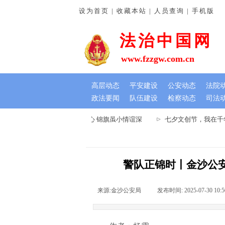
设为首页 | 收藏本站 | 人员查询 | 手机版
法治中国网
www.fzzgw.com.cn
高层动态
平安建设
公安动态
法院
政法要闻
队伍建设
检察动态
司法
河南通许法院：排忧解难暖民心 锦旗虽小情谊深
七夕文创节，我在千年
警队正锦时丨金沙公安
来源:
金沙公安局
|
发布时间:
2025-07-30 10:5