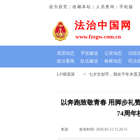
设为首页 | 收藏本站 | 人员查询 | 手机版
法治中国网
www.fzzgw.com.cn
高层动态
平安建设
公安动态
法院
政法要闻
队伍建设
检察动态
司法
许法院：排忧解难暖民心 锦旗虽小情谊深
七夕文创节，我在千年木莲王树
以奔跑致敬青春 用脚步礼
74周
来源:
|
发布时间:
2026-05-12 15:26:51
|