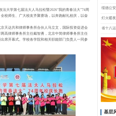
绥德公安
大学第七届法大人马拉松暨2026“我的青春法大”74周
。全校师生、广大校友齐聚赛场，以奔跑献礼校庆，以奋
灯火暖夜
京天达共和律师事务所合伙人马立文，国际投资促进会
省十八运
市两高律师事务所主任戴智勇，北京中简律师事务所主任
瑾出席开幕式。学校各学院和相关职能部门负责人一同参
基层