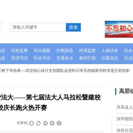
搜索
动态
纪检监察
民生观察
扫黑除恶
环境监察
人物访谈
社会
动态
经济与法
社会与法
交通执法
食药打假
以案说法
法治
下等你来----武汉锦心设计文创团队走进利川市毛坝镇新华村木莲王府掠影
高层
赞法大——第七届法大人马拉松暨建校
年校庆长跑火热开赛
丹凤县人
深学细悟
|
|
分享到:
诉前分流