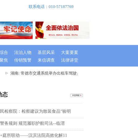
联系电话：010-57187769
综合
法治人物
基层风采
大案要案
聚焦
传销预警
来信调查
法律讲堂
湖南: 常德市交通系统举办出租车驾驶员创文专题培训班
湖南桃源
动态
民检察院：检察建议为散装食品“验明
警务规则 规范履职护航司法--临渭
+庭所联动——汉滨法院高效化解11