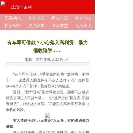
法治中国网
高层动态
公安动态
经济与法
社会与法
社会综合
法治聚焦
法律讲堂
人员查询
有车即可借款？小心落入高利贷、暴力
催收陷阱……
来源:
发布时间:
2022-07-07
“有车即可借款，0手续费到账快”“放款快，不押
车”……这些诱人的宣传令不少人选择了汽车抵押贷
款--将个人汽车抵押，获得贷款分期偿还。
近日，“新华视点”记者调查发现，随着不少融资
租赁公司进入车贷市场，一些“抵押贷款”摇身变成“融
资租赁”，对借贷人来说，可能面临高利率甚至暴力
催收的风险。
有人贷款不到4万元要还7万元多，有的遭遇暴力
催收
在安卓软件商店输入“车贷”关键词，有近百个相