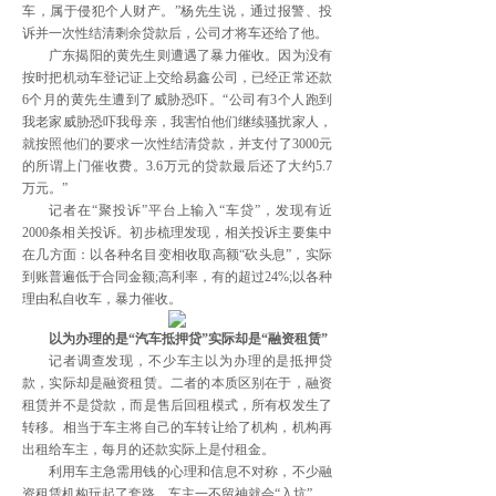
车，属于侵犯个人财产。”杨先生说，通过报警、投
诉并一次性结清剩余贷款后，公司才将车还给了他。
广东揭阳的黄先生则遭遇了暴力催收。因为没有
按时把机动车登记证上交给易鑫公司，已经正常还款
6个月的黄先生遭到了威胁恐吓。“公司有3个人跑到
我老家威胁恐吓我母亲，我害怕他们继续骚扰家人，
就按照他们的要求一次性结清贷款，并支付了3000元
的所谓上门催收费。3.6万元的贷款最后还了大约5.7
万元。”
记者在“聚投诉”平台上输入“车贷”，发现有近
2000条相关投诉。初步梳理发现，相关投诉主要集中
在几方面：以各种名目变相收取高额“砍头息”，实际
到账普遍低于合同金额;高利率，有的超过24%;以各种
理由私自收车，暴力催收。
以为办理的是“汽车抵押贷”实际却是“融资租赁”
记者调查发现，不少车主以为办理的是抵押贷
款，实际却是融资租赁。二者的本质区别在于，融资
租赁并不是贷款，而是售后回租模式，所有权发生了
转移。相当于车主将自己的车转让给了机构，机构再
出租给车主，每月的还款实际上是付租金。
利用车主急需用钱的心理和信息不对称，不少融
资租赁机构玩起了套路，车主一不留神就会“入坑”。