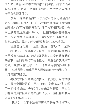
关APP，纷纷宣称“有车就能贷”“门槛低不押车”“按揭
车也可贷”。此外，类似的宣传语在各大网站以及社
交平台也随处可见。
然而，这些看起来“很美”的宣传很可能是“陷
阱”。2018年12月25日，广东中山的程成在深圳投哪
金融机构旗下的“畅快车贷”办理了汽车抵押贷款，合
同上的贷款金额是46650元，但扣除服务费等费用
后，实际到账只有39680元。这些贷款分36期偿还，
每期2092元。最终，3年总还款额高达75000多元。
程成告诉记者：“还款8期后，在9月26日还款
日，我银行卡上的金额是充足的，因为他们自身系统
问题没有扣款成功。10月8日早上，在没有通知我的
前提下，他们居然把车偷偷拖走，然后告诉我想拿车
必须一次性全部还款，加上滞纳金等共需57000多
元。”也就是说，程成虽然实际借款仅39680元，但10
个月得还7万多元。
与程成有相似遭遇的借贷人不在少数。河南的杨
先生因资金周转困难，于2018年在“神州车闪贷”办理
了一笔抵押贷款。今年9月，他未及时还款，平台在
没有通过法律程序和告知他的情况下，用抵押的备用
钥匙直接把车开走了。
“我认为，在不走法律程序也不告知的情况下扣