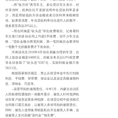
--用“低月供”诱导车主。多位受访车主表示，对
外宣传时，机构往往不直接说明年化贷款利率是多
少，而是用较低的月供金额或者日供利率来模糊宣
传。如果算清楚，年化贷款利率往往是吓人的数字，
很多甚至高达20%以上。
--用合同掩盖“砍头息”等乱收费项目。记者看到
车主签订的多份合同上均是0手续费，但不少车主反
映，“贷款金额分两笔到账，第一笔到账后会要求转
一笔数千元的服务费才下发余款。”
河南汤先生2018年8月份在易鑫办理的车贷，合
同上放款金额是64800元，但被业务员以GPS租赁费
等名目收取了“砍头息”6587元，实际到账金额只有
58213元。
根据国家相关规定，禁止从借贷本金中先行扣除
利息、手续费、管理费、保证金以及设定高额逾期利
息、滞纳金、罚息等。
--设置苛刻的逾期责任。今年5月，内蒙古自治区
人民检察院通报的一例案件显示，被告人针对抵押机
动车客户故意设置各种陷阱，在借贷过程中提供格式
合同签订霸王条款，让被害人承担苛刻的逾期责任。
同时，被告人使用备用钥匙私自开走被害人车辆，迫
使被害人支付高额“违约金”“拖车费”。