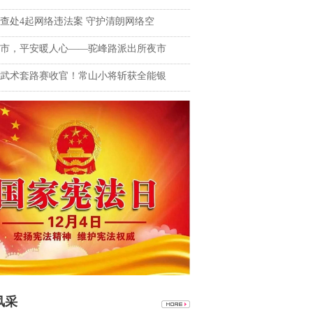
查处4起网络违法案 守护清朗网络空
市，平安暖人心——驼峰路派出所夜市
武术套路赛收官！常山小将斩获全能银
风采