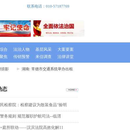
联系电话：010-57187769
综合
法治人物
基层风采
大案要案
聚焦
传销预警
来信调查
法律讲堂
掠影
湖南: 常德市交通系统举办出租车驾驶员创文专题培训班
湖
动态
民检察院：检察建议为散装食品“验明
警务规则 规范履职护航司法--临渭
+庭所联动——汉滨法院高效化解11