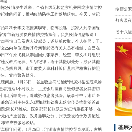
问题
新冠肺炎疫情发生以来，全省各级纪检监察机关围绕疫情防控
绥德公安
控纪律的问题，推动疫情防控工作落地落实。今天，省纪
灯火暖夜
防治科科长李文杰擅离职守、临阵脱逃，携家人到泰国躲
省十八运
张家界市新冠肺炎疫情防控指挥部，负责疫情信息报送工
杰害怕自己及家人被感染，遂从单位取走个人护照，于1
李文杰向单位谎称其母亲和武汉有关人员有接触，自己在
9日下午乘飞机从泰国回到张家界。经查，李文杰对组织
重违反政治纪律、组织纪律，给予其撤职处分，涉及其他
作人员熊月凤、市卫健委人事科科长伍燕未严格执行护照
警告、党内警告处分。
缓问题。1月26日，省血吸虫病防治所附属湘岳医院急诊
似患者拖延1小时以上，且接诊后擅自将疑似患者及其密切
诊门口后即离开，造成疑似患者脱管。该事件中，湘岳医
长兼急诊科主任朱永辉和赵和钦豪未落实传染病防治首诊
题;院长邓维成、医务部部长张跃云对疫情重视不够，在
予党内严重警告、政务撤职处分，张跃云被给予政务记过
，邓维成被诫勉谈话。
基层
离职守问题。1月26日，涟源市疫情防控督查发现，古塘