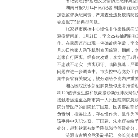
省纪委通报5起违反疫情防控纪律典型
湖南日报2月14日讯(记者 刘燕娟)
加强监督执纪问责，严肃查处违反疫情防
委通报了5起典型问题。
张家界市疾控中心慢性非传染性疾病
避疫情问题。1月21日，李文杰被抽调到
作。在获悉该市出现一例确诊病例后，李文
月30日携家人乘飞机到泰国躲避。期间，
老家自行隔离。经多次劝返，李文杰于2月
不忠诚不老实，擅离职守、临阵脱逃，严
问题在进一步调查中。市疾控中心党办工
集中保管有关规定，被分别给予党内严重
湘岳医院接诊新冠肺炎疑似患者推诿迟
科120值班医生赵和钦豪接诊新冠肺炎疑
接触者运送至岳阳市第一人民医院南院急
院分管医疗的副院长丁国建、医务部副部
负责制，推诿扯皮，存在慢作为、乱作为问
该事件中失职失察。丁国建、朱永辉被给
处分，赵和钦豪被给予降低岗位等级处分
涟源市古塘乡党委副书记、乡长贺永擅