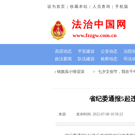
设为首页 | 收藏本站 | 人员查询 | 手机版
法治中国网
www.fzzgw.com.cn
高层动态
平安建设
公安动态
法院
政法要闻
队伍建设
检察动态
司法
河南通许法院：排忧解难暖民心 锦旗虽小情谊深
七夕文创节，我在千年
省纪委通报5起
来源:
|
发布时间:
2022-07-08 10:59:22
|