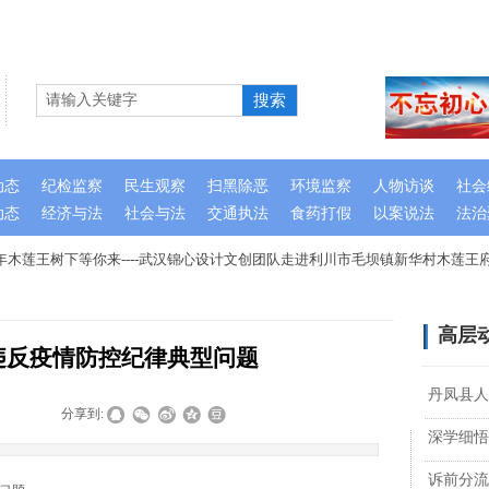
搜索
动态
纪检监察
民生观察
扫黑除恶
环境监察
人物访谈
社会
动态
经济与法
社会与法
交通执法
食药打假
以案说法
法治
木莲王树下等你来----武汉锦心设计文创团队走进利川市毛坝镇新华村木莲王府
高层
违反疫情防控纪律典型问题
丹凤县人
|
|
分享到:
深学细悟
诉前分流