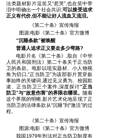
法类题材影片逗笑又“惹哭”,也在笑中带
泪中明确出一个社会共识:
可以接受追求
正义有代价,但不能让好人流血又流泪。
《第二十条》宣传海报
图源:电影《第二十条》官方微博
“沉睡条款”被唤醒
普通人追求正义要走多少弯路?
电影片名《第二十条》,取自《中华
人民共和国刑法》第二十条关于正当防
卫的条款。电影以现实题材、小人物视
角为切口,“正当防卫”为该部影片贯穿叙
事始终的关键词,通过见义勇为、校园欺
凌、正当防卫三个案件,深度探讨
“正当
防卫”与“故意伤害”的界限在哪里。
随着
这个界限的明晰,影片艺术化地呈现了正
当防卫的法律条款从“沉睡”到“激活”的过
程。
《第二十条》宣传海报
图源:电影《第二十条》官方微博
我国1979年刑法对正当防卫制度有