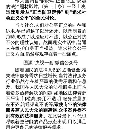
作为国内首部聚焦“正当防卫”议题
的法治题材影片,《第二十条》一经上映,
迅速引发从“正当防卫定性” 到“追求社
会正义
公平
”的全民讨论。
当今社会,人们对公平正义的向往和
诉求,早已超越了以牙还牙、以暴制暴的
范畴,形成了以法应对不法、以公正对抗
不公的理性认知。然而现实生活中,普通
人在维护自身正当权益、追求社会公平
正义方面,仍然客观存在着一些痛点。
图源:“央视一套”微信公众号
随着国民的法律意识的逐渐健全,相
关法律服务需求日益增长,当前法律服务
行业仍然存在着严重的供需矛盾和信息
差。我国在人民大众的法律服务上面临
着诸多亟待解决的问题,如地区法律资源
不平衡,门槛高,费用不透明,服务质量参
差不齐,沟通渠道不畅等,
致使专业的法律
服务离人民大众的距离远,众多案件得不
到有效的法律服务。
在此背景下,时代也
呼唤着更智能的产品形态出现,用以满足
用户更多元的法律服务需求。