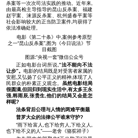
杀案等一次次司法实践的推动。近年来,
由最高检主导指导的昆山反杀案、福建
赵宇案、涞源反杀案、杭州盛春平案等
社会影响较大的正当防卫案件,均获得了
依法准确处理。
电影《第二十条》中,案例参考原型
之一“昆山反杀案”,图为《今日说法》节
目截图
图源:“央视一套”微信公众号
正如电影台词所说,
“法不能向不法
让步”。
电影的结局既是对受害者家属的
安慰,又弘扬了公平正义的精神,体现了人
民群众的朴素正义观念。
虽然
电影结局
很圆满,但
回归
到
现
实生活中
,
有
太多
王永
强,韩雨辰,张贵生,他们的结局
又会是怎
样
呢?
法条背后公理与人情
的两难
平衡
题
普罗大众的法律公平
谁来守护?
“雨下给富人,也下给穷人,下给义人,
也下给不义的人”——老舍《骆驼祥子》