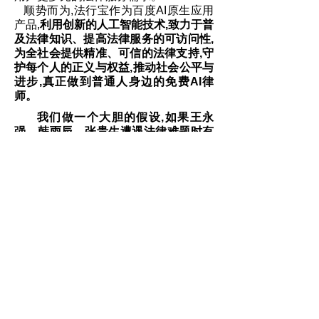
顺势而为,法行宝作为百度AI原生应用
产品,
利用创新的人工智能技术,致力于普
及法律知识、提高法律服务的可访问性,
为全社会提供精准、可信的法律支持,守
护每个人的正义与权益,推动社会公平与
进步
,
真正做到普通人
身边
的免费
AI
律
师
。
我们做一个大胆的假设,如果
王永
强
、
韩雨辰
、
张贵生
遭遇
法律
难题时
有
机会
「对话法行宝」,故事的走向会不会
不一样?
一定要经历黑暗,才能觉醒吗?
有人说世界是一个草台班子,但我们
是否应该甘心情愿做草包呢?——罗翔
评电影《第二十条》
电影上映后,人民日报、央视新闻等
官方媒体接连发声,探讨《第二十条》中
关于正当防卫的相关话题。与此同时,全
国最高公检法三大司法机关、政法委,也
纷纷自发在各自的宣传阵地上为《第二
十条》刷屏。最高检表示:司法作为维护