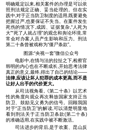
明确规定以来,相关案件的办理是可以依
照刑法规定正确、妥当处理的。但在实
践中,对于正当防卫制度的适用,既要避免
把握过严,也要保证不失当。在案件发生
死伤的情况下,成因、证据复杂,“人死为
大”“死了人就占理”的观念和舆论环境,常
常会对办案人员产生影响和压力。刑法
第二十条曾被戏称为“僵尸条款”。
图源:“央视一套”微信公众号
电影中,在情与法的拉扯之下,检察官
韩明的内心也在不断成长,开始思考法律
真正的意义,最终,得出了自己的结论——
法律,应该让坏人犯罪的成本更高,而不是
让好人出手的代价更大。
从司法视角看,《第二十条》以艺术
性的角度向观众再次释放国家支持正当
防卫、鼓励见义勇为的信号。回顾我国
对于“正当防卫”的解读,可以清楚明显地
看到刑法关于正当防卫条款(第二十条)
的准确适用,在实践中被不断激活。
司法进步的背后,是于欢案、昆山反