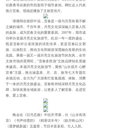
任蔡勇等在家的市四套班子领导参加。网红达人代表
推介宜春。现场还播放了文旅宣传片。
谭赣明在致辞中说，宜春是一座与月亮有着不解
之缘的城市。千百年来，月亮文化深深融入宜春人民
的血脉，成为宜春文化的重要基因。2007年，我市成
功举办首届月亮文化旅游节。此后一年一度的盛会，
既是宜春对古老浪漫的诗意传承，更是宜春以文塑
旅、以旅彰文，推动文化和旅游深度融合发展的生动
实践。乘着一届又一届月亮文化旅游节的东风，全市
文旅市场供需两旺，“宜春多胜游”文旅品牌知名度越
来越高。本届月亮文化旅游节，聚焦“山水揽月 心醉
宜春”主题，推出涵盖泉、月、农、旅等七大专题百
余场活动，全力为广大游客打造集观感、体验、消费
于一体的月亮文旅盛会。宜春将持续深耕月亮文化品
牌，加快发展全域旅游，让更多人了解宜春、走进宜
春、爱上宜春。
晚会在《日月恋曲》中拉开序幕，分《山水有清
音》《书声传墨韵》《稻香话丰年》《皓月映山河》
《逐梦赋新篇》五篇章，节目丰富多彩、引人入胜。