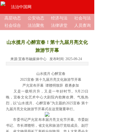
法治中国网
高层动态
公安动态
经济与法
社会与法
社会综合
法治聚焦
法律讲堂
人员查询
山水揽月 心醉宜春！第十九届月亮文化
旅游节开幕
来源:
宜春市融媒体中心
发布时间:
2025-09-24
山水揽月 心醉宜春
2025宜春·第十九届月亮文化旅游节开幕
严允宣布开幕 谭赣明致辞 蔡勇参加
又是一载明月升，又是一年好时节。9月23日
晚，宜春文化艺术中心大剧院内歌舞欢腾、气氛热
烈，以“山水揽月、心醉宜春”为主题的2025宜春·第十
九届月亮文化旅游节开幕式在这里隆重举行。
市委书记严允宣布本届月亮文化节开幕。市委副
书记、市长谭赣明，省文化和旅游厅党组成员、副厅
长、省文物局局长丁新权分别致辞。市人大常委会主