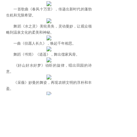
一首歌曲《春风十万里》，传递出新时代的蓬勃
生机和无限希望。
舞蹈《水之灵》美轮美奂，灵动曼妙，让观众领
略到温泉文化的柔美和神秘。
一曲《但愿人长久》，唤起千年相思。
舞蹈《书简》《逍遥》，舞出儒家风骨。
《好山好水好梦》动听的旋律，唱出田园的诗
意。
《采薇》妙曼的舞姿，再现农耕文明的淳朴和丰
盈。
《不忘初心》曲调悠扬、歌词暖心，表达人们对
历史最诚挚的敬意。
《明月照山川》歌声拨人心弦，唱出人们对这片
土地最深情的告白；一首经典红歌《映山红》，旋律
悠扬，饱含对革命先辈的深切缅怀。