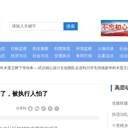
搜索
动态
纪检监察
民生观察
扫黑除恶
环境监察
人物访谈
社会
动态
经济与法
社会与法
交通执法
食药打假
以案说法
法治
木莲王树下等你来----武汉锦心设计文创团队走进利川市毛坝镇新华村木莲王
高层
了，被执行人怕了
党建联建
|
|
分享到:
拆违治乱
十里桃乡