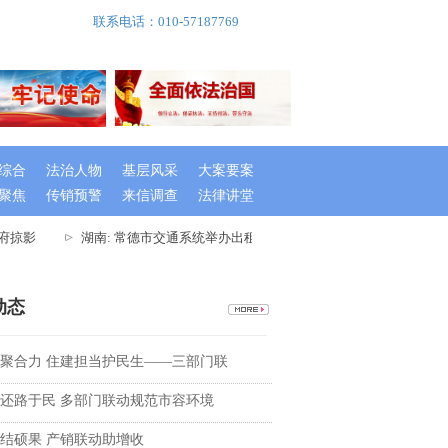
联系电话：010-57187769
综合
法治人物
基层风采
大案要案
聚焦
传销预警
来信调查
法律讲堂
府掠影
湖南: 常德市交通系统举办出租车驾驶员创文专题培训班
湖
动态
聚合力 住建担当护民生——三部门联
还路于民 多部门联动规范市容环境
结硕果 产销联动助增收