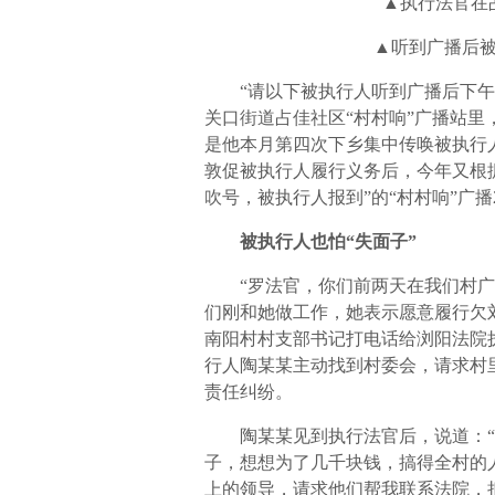
▲执行法官在
▲听到广播后
“请以下被执行人听到广播后下
关口街道占佳社区“村村响”广播站里
是他本月第四次下乡集中传唤被执行
敦促被执行人履行义务后，今年又根
吹号，被执行人报到”的“村村响”广播2
被执行人也怕“失面子”
“罗法官，你们前两天在我们村
们刚和她做工作，她表示愿意履行欠刘
南阳村村支部书记打电话给浏阳法院
行人陶某某主动找到村委会，请求村
责任纠纷。
陶某某见到执行法官后，说道：
子，想想为了几千块钱，搞得全村的
上的领导，请求他们帮我联系法院，