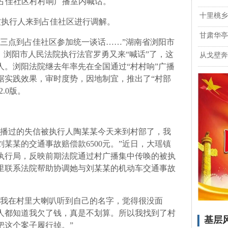
占佳社区村村响广播室内喊话。
十里桃乡
被执行人来到占佳社区进行调解。
甘肃华亭
午三点到占佳社区参加统一谈话……”湖南省浏阳市
，浏阳市人民法院执行法官罗勇又来“喊话”了，这
从戈壁奔
人。浏阳法院继去年率先在全国通过“村村响”广播
据实践效果，审时度势，因地制宜，推出了“村部
.0版。
广播过的失信被执行人陶某某今天来到村部了，我
某某的交通事故赔偿款6500元。”近日，大瑶镇
执行局，反映前期法院通过村广播集中传唤的被执
里联系法院帮助协调她与刘某某的机动车交通事故
“我在村里大喇叭听到自己的名字，觉得很没面
人都知道我欠了钱，真是不划算。所以我找到了村
基层
把这个案子履行掉。”