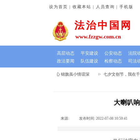
设为首页 | 收藏本站 | 人员查询 | 手机版
法治中国网
www.fzzgw.com.cn
高层动态
平安建设
公安动态
法院
政法要闻
队伍建设
检察动态
司法
河南通许法院：排忧解难暖民心 锦旗虽小情谊深
七夕文创节，我在千年
大喇叭响
来源:
|
发布时间:
2022-07-08 10:59:41
|