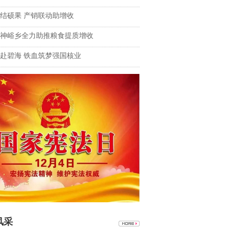
结硕果 产销联动助增收
神峪乡全力助推粮食提质增收
赴碧海 铁血筑梦强国核业
风采