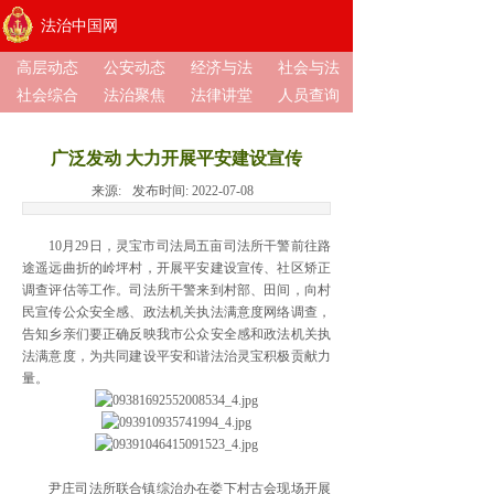
法治中国网
高层动态
公安动态
经济与法
社会与法
社会综合
法治聚焦
法律讲堂
人员查询
广泛发动 大力开展平安建设宣传
来源:
发布时间:
2022-07-08
10月29日，灵宝市司法局五亩司法所干警前往路
途遥远曲折的岭坪村，开展平安建设宣传、社区矫正
调查评估等工作。司法所干警来到村部、田间，向村
民宣传公众安全感、政法机关执法满意度网络调查，
告知乡亲们要正确反映我市公众安全感和政法机关执
法满意度，为共同建设平安和谐法治灵宝积极贡献力
量。
尹庄司法所联合镇综治办在娄下村古会现场开展